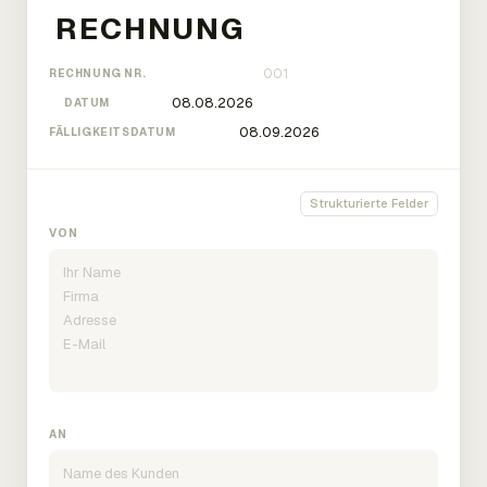
RECHNUNG NR.
DATUM
FÄLLIGKEITSDATUM
Strukturierte Felder
VON
AN