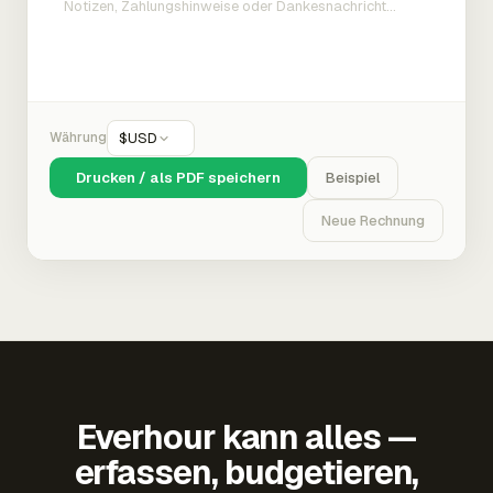
Währung
$
USD
Drucken / als PDF speichern
Beispiel
Neue Rechnung
Everhour kann alles —
erfassen, budgetieren,