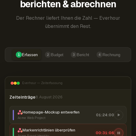
berichten & abrechnen
Der Rechner liefert Ihnen die Zahl — Everhour
übernimmt den Rest.
Erfassen
Budget
Bericht
Rechnung
1
2
3
4
Everhour — Zeiterfassung
Zeiteinträge
8. August 2026
Homepage-Mockup entwerfen
01:24:00
Acme Web Project
Markenrichtlinien überprüfen
00:31:07
Acme Brand Identity