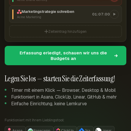
Marketingstrategie schreiben
01:07:00
Acme Marketing
Zeiteintrag hinzufügen
Erfassung erledigt, schauen wir uns die
Budgets an
Legen Sie los — starten Sie die Zeiterfassung!
Timer mit einem Klick — Browser, Desktop & Mobil
Funktioniert in Asana, ClickUp, Linear, GitHub & mehr
Einfache Einrichtung, keine Lernkurve
Funktioniert mit Ihrem Lieblingstool:
Asana
Basecamp
ClickUp
Jira
Linear