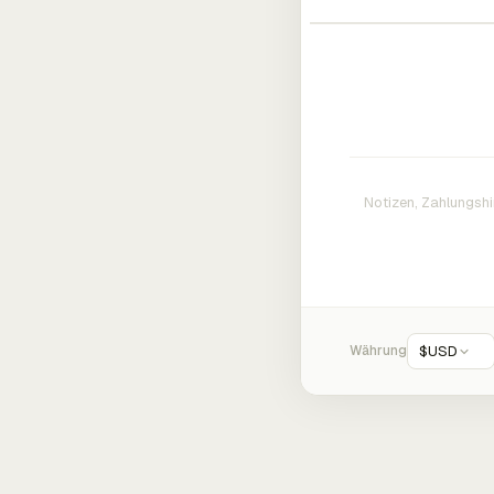
Währung
$
USD