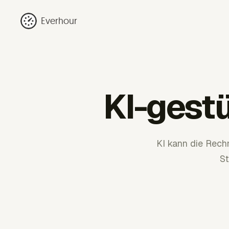
Everhour
KI-gest
KI kann die Rech
St