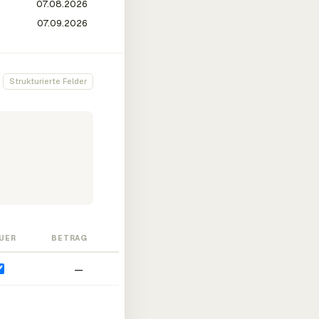
Strukturierte Felder
UER
BETRAG
—