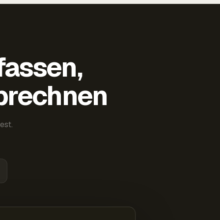
fassen,
abrechnen
est.