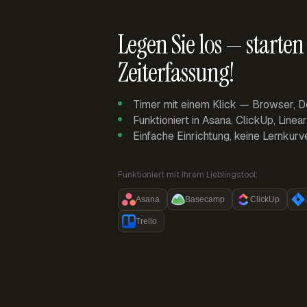
Legen Sie los — starten 
Zeiterfassung!
Timer mit einem Klick — Browser, D
Funktioniert in Asana, ClickUp, Linea
Einfache Einrichtung, keine Lernkurv
Funktioniert mit Ihrem Lieblingstool:
Asana
Basecamp
ClickUp
Trello