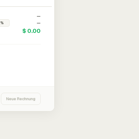
—
—
$ 0.00
Neue Rechnung