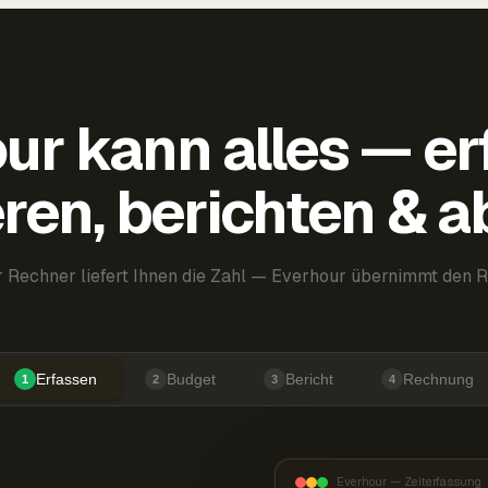
ur kann alles — er
ren, berichten & 
 Rechner liefert Ihnen die Zahl — Everhour übernimmt den R
Erfassen
Budget
Bericht
Rechnung
1
2
3
4
Everhour — Zeiterfassung