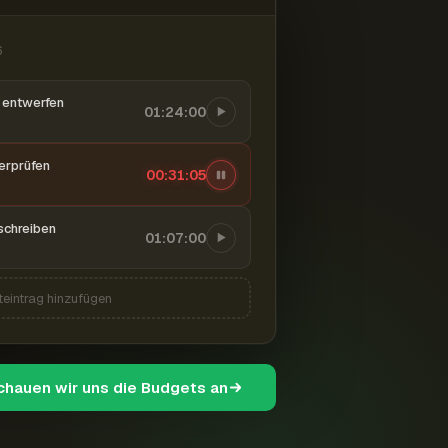
6
entwerfen
01:24:00
berprüfen
00:31:06
schreiben
01:07:00
teintrag hinzufügen
schauen wir uns die Budgets an