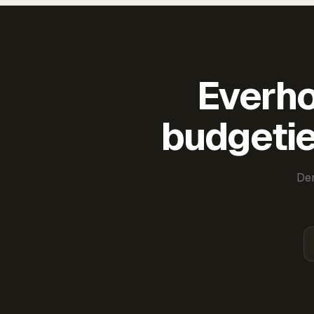
Everho
budgetie
Der