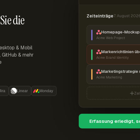
Sie die
Zeiteinträge
7. August 202
Homepage-Mockup 
Acme Web Project
esktop & Mobil
Markenrichtlinien ü
r, GitHub & mehr
Acme Brand Identity
e
Marketingstrategie 
Acme Marketing
Jira
Linear
Monday
Zei
Erfassung erledigt, 