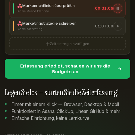
Markenrichtlinien überprüfen
00:31:07
Acme Brand Identity
Marketingstrategie schreiben
01:07:00
Acme Marketing
Zeiteintrag hinzufügen
Erfassung erledigt, schauen wir uns die
Budgets an
Legen Sie los — starten Sie die Zeiterfassung!
Timer mit einem Klick — Browser, Desktop & Mobil
Funktioniert in Asana, ClickUp, Linear, GitHub & mehr
Einfache Einrichtung, keine Lernkurve