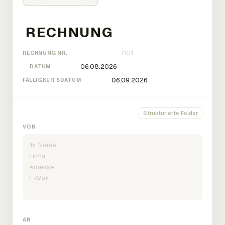
RECHNUNG NR.
DATUM
FÄLLIGKEITSDATUM
Strukturierte Felder
VON
AN