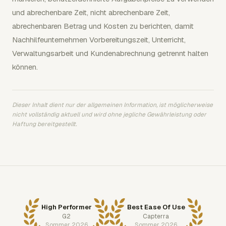
und abrechenbare Zeit, nicht abrechenbare Zeit,
abrechenbaren Betrag und Kosten zu berichten, damit
Nachhilfeunternehmen Vorbereitungszeit, Unterricht,
Verwaltungsarbeit und Kundenabrechnung getrennt halten
können.
Dieser Inhalt dient nur der allgemeinen Information, ist möglicherweise
nicht vollständig aktuell und wird ohne jegliche Gewährleistung oder
Haftung bereitgestellt.
High Performer
Best Ease Of Use
G2
Capterra
Sommer 2026
Sommer 2026