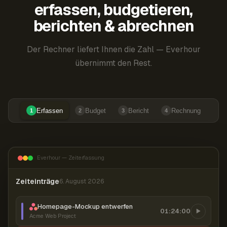
erfassen, budgetieren,
berichten & abrechnen
Der Rechner liefert Ihnen die Zahl — Everhour
übernimmt den Rest.
Erfassen
Budget
Bericht
Rechnung
1
2
3
4
Everhour — Zeiterfassung
Zeiteinträge
6. August 2026
Homepage-Mockup entwerfen
01:24:00
Acme Web Project