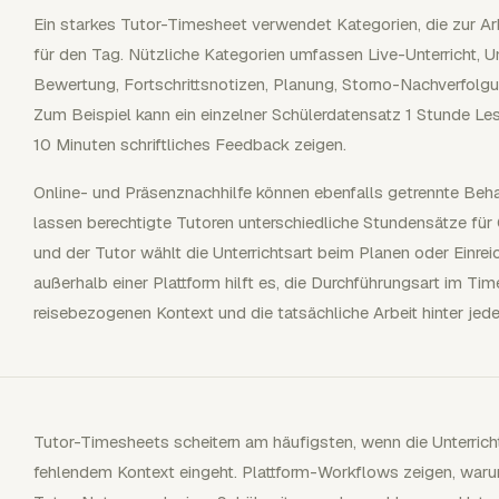
Ein starkes Tutor-Timesheet verwendet Kategorien, die zur A
für den Tag. Nützliche Kategorien umfassen Live-Unterricht, Un
Bewertung, Fortschrittsnotizen, Planung, Storno-Nachverfolg
Zum Beispiel kann ein einzelner Schülerdatensatz 1 Stunde Les
10 Minuten schriftliches Feedback zeigen.
Online- und Präsenznachhilfe können ebenfalls getrennte Beha
lassen berechtigte Tutoren unterschiedliche Stundensätze für 
und der Tutor wählt die Unterrichtsart beim Planen oder Einrei
außerhalb einer Plattform hilft es, die Durchführungsart im Ti
reisebezogenen Kontext und die tatsächliche Arbeit hinter jed
Tutor-Timesheets scheitern am häufigsten, wenn die Unterric
fehlendem Kontext eingeht. Plattform-Workflows zeigen, warum