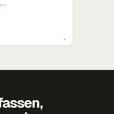
ATZ
fassen,