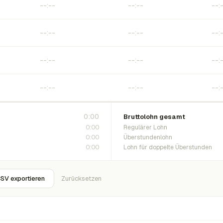
0:00
Bruttolohn gesamt
0:00
Regulärer Lohn
0:00
Überstundenlohn
0:00
Lohn für doppelte Überstunden
SV exportieren
Zurücksetzen