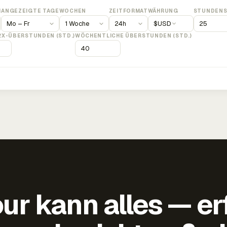
M
ANGEZEIGTE TAGE
WOCHEN
ZEITFORMAT
WÄHRUNG
STUNDENS
$
USD
2X-ÜBERSTUNDEN (STD.)
WÖCHENTLICHE ÜBERSTUNDEN (STD.)
ur kann alles — er