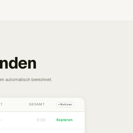
unden
en automatisch berechnet.
HT
GESAMT
+ Notizen
0:00
Kopieren