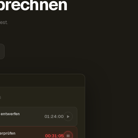
abrechnen
est.
6
entwerfen
01:24:00
berprüfen
00:31:06