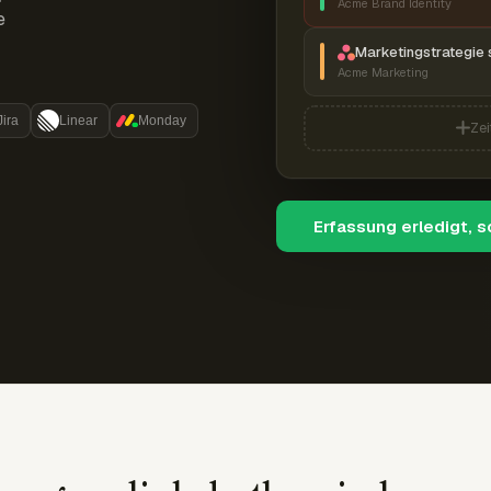
Acme Brand Identity
e
Marketingstrategie 
Acme Marketing
Jira
Linear
Monday
Zei
Erfassung erledigt, 