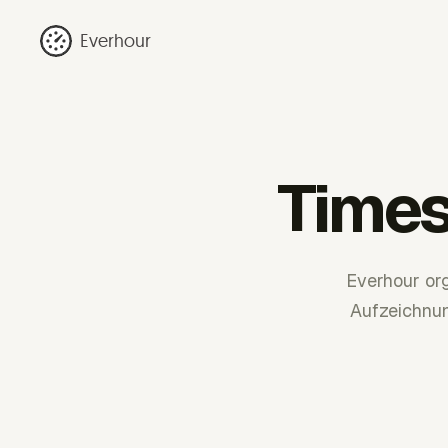
Everhour
Times
Everhour org
Aufzeichnun