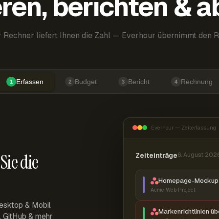
ren, berichten & 
 Rechner liefert Ihnen die Zahl — Everhour übernimmt den R
Erfassen
Budget
Bericht
Rechnung
1
2
3
4
Everhour — Zeiterfassung
Sie die
Zeiteinträge
6. August 202
Homepage-Mockup 
Acme Web Project
esktop & Mobil
Markenrichtlinien ü
r, GitHub & mehr