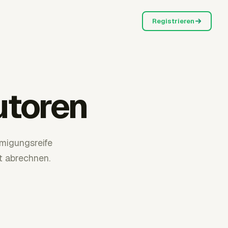
Registrieren
utoren
hmigungsreife
t abrechnen.