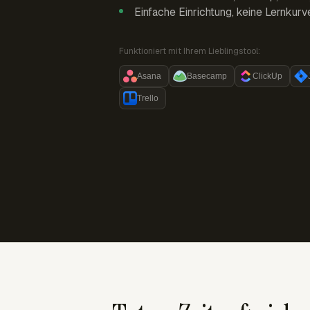
Einfache Einrichtung, keine Lernkurv
Funktioniert mit Ihrem Lieblingstool:
Asana
Basecamp
ClickUp
Trello