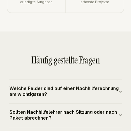
erledigte Aufgaben
erfasste Projekte
Häufig gestellte Fragen
Welche Felder sind auf einer Nachhilferechnung
am wichtigsten?
Eine Nachhilferechnung sollte den Geschäftsnamen des
Sollten Nachhilfelehrer nach Sitzung oder nach
Nachhilfelehrers, den Namen des Kunden oder Elternteils,
Paket abrechnen?
die Schüler- oder Projektreferenz, die Rechnungsnummer,
das Rechnungsdatum, das Zahlungsfälligkeitsdatum, die
Nachhilfelehrer rechnen häufig nach Sitzungsanzahl und