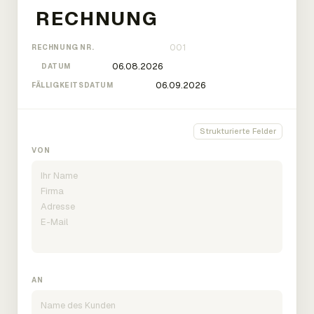
RECHNUNG NR.
DATUM
FÄLLIGKEITSDATUM
Strukturierte Felder
VON
AN