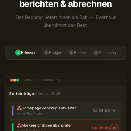
berichten & abrechnen
Der Rechner liefert Ihnen die Zahl — Everhour
übernimmt den Rest.
Erfassen
Budget
Bericht
Rechnung
1
2
3
4
Everhour — Zeiterfassung
Zeiteinträge
6. August 2026
Homepage-Mockup entwerfen
01:24:00
Acme Web Project
Markenrichtlinien überprüfen
00:31:07
Acme Brand Identity