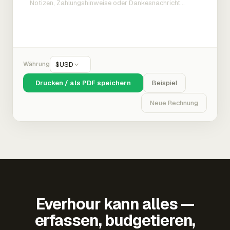
Währung
$
USD
Drucken / als PDF speichern
Beispiel
Neue Rechnung
Everhour kann alles —
erfassen, budgetieren,