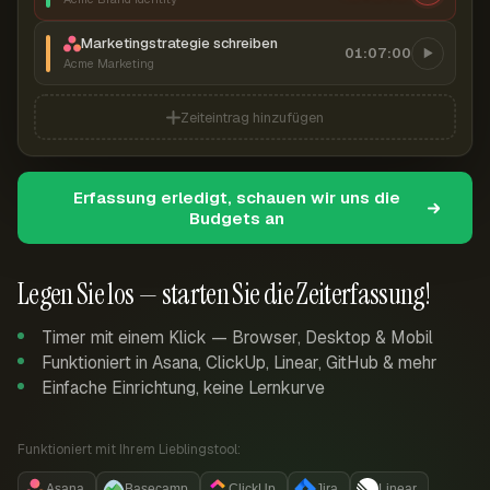
Marketingstrategie schreiben
01:07:00
Acme Marketing
Zeiteintrag hinzufügen
Erfassung erledigt, schauen wir uns die
Budgets an
Legen Sie los — starten Sie die Zeiterfassung!
Timer mit einem Klick — Browser, Desktop & Mobil
Funktioniert in Asana, ClickUp, Linear, GitHub & mehr
Einfache Einrichtung, keine Lernkurve
Funktioniert mit Ihrem Lieblingstool:
Asana
Basecamp
ClickUp
Jira
Linear