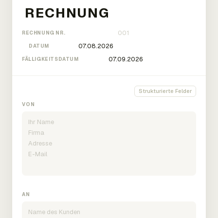
RECHNUNG NR.
DATUM
FÄLLIGKEITSDATUM
Strukturierte Felder
VON
AN