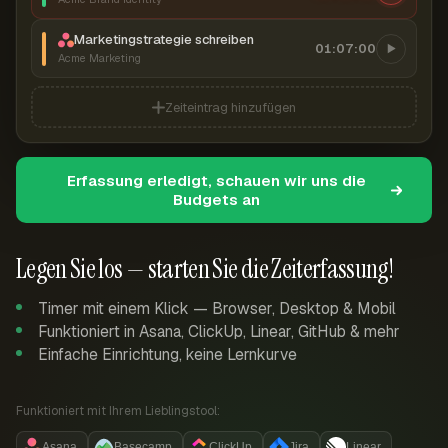
Marketingstrategie schreiben
01:07:00
Acme Marketing
Zeiteintrag hinzufügen
Erfassung erledigt, schauen wir uns die
Budgets an
Legen Sie los — starten Sie die Zeiterfassung!
Timer mit einem Klick — Browser, Desktop & Mobil
Funktioniert in Asana, ClickUp, Linear, GitHub & mehr
Einfache Einrichtung, keine Lernkurve
Funktioniert mit Ihrem Lieblingstool:
Asana
Basecamp
ClickUp
Jira
Linear