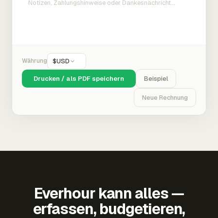
Währung
$
USD
Drucken / als PDF speichern
Beispiel
Neue Rechnung
Everhour kann alles —
erfassen, budgetieren,