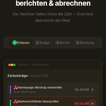
berichten & abrechnen
Der Rechner liefert Ihnen die Zahl — Everhour
übernimmt den Rest.
Erfassen
Budget
Bericht
Rechnung
1
2
3
4
Everhour — Zeiterfassung
Zeiteinträge
7. August 2026
Homepage-Mockup entwerfen
01:24:00
Acme Web Project
Markenrichtlinien überprüfen
00:31:07
Acme Brand Identity