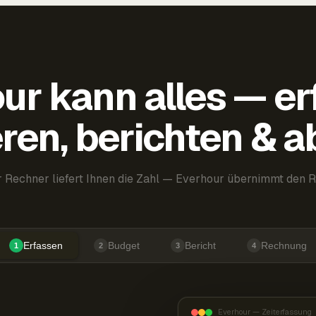
ur kann alles — er
ren, berichten & 
 Rechner liefert Ihnen die Zahl — Everhour übernimmt den R
Erfassen
Budget
Bericht
Rechnung
1
2
3
4
Everhour — Zeiterfassung