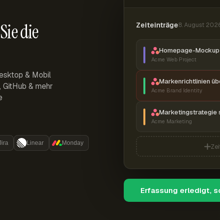
Sie die
Zeiteinträge
8. August 202
Homepage-Mockup 
Acme Web Project
esktop & Mobil
Markenrichtlinien ü
r, GitHub & mehr
Acme Brand Identity
e
Marketingstrategie 
Acme Marketing
Jira
Linear
Monday
Zei
Erfassung erledigt, 