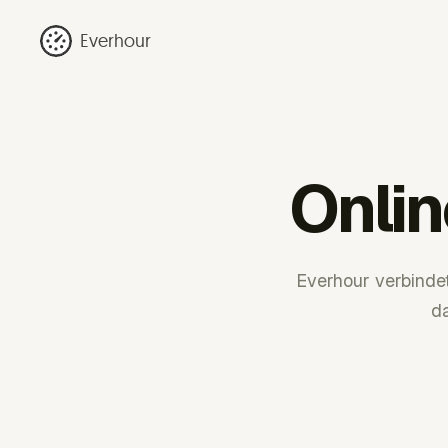
Everhour
Onli
Everhour verbinde
da