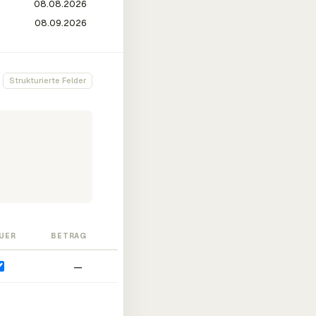
Strukturierte Felder
UER
BETRAG
—