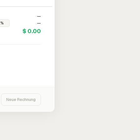
—
—
$ 0.00
Neue Rechnung