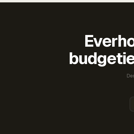
Everho
budgetie
Der