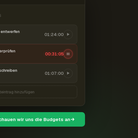
6
entwerfen
01:24:00
berprüfen
00:31:06
schreiben
01:07:00
teintrag hinzufügen
schauen wir uns die Budgets an