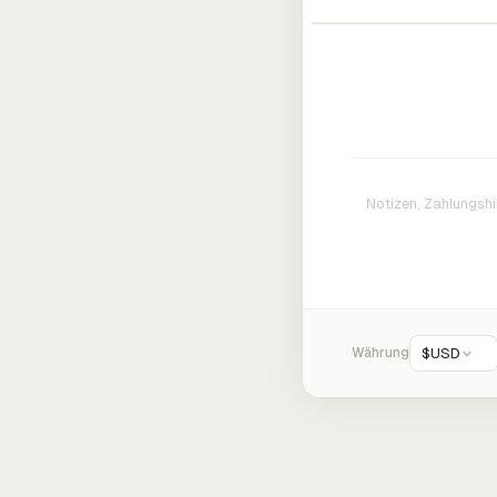
Währung
$
USD