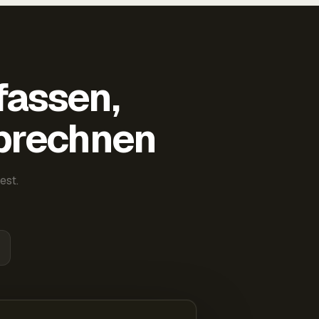
fassen,
abrechnen
est.