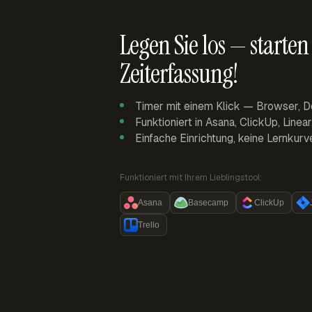
Legen Sie los — starten 
Zeiterfassung!
Timer mit einem Klick — Browser, D
Funktioniert in Asana, ClickUp, Linea
Einfache Einrichtung, keine Lernkurv
Funktioniert mit Ihrem Lieblingstool:
Asana
Basecamp
ClickUp
Trello