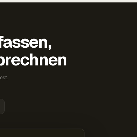
fassen,
abrechnen
est.