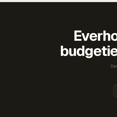
Everho
budgetie
Der