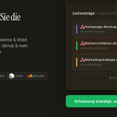
Sie die
Zeiteinträge
7. August 202
Homepage-Mockup 
Acme Web Project
esktop & Mobil
Markenrichtlinien ü
r, GitHub & mehr
Acme Brand Identity
e
Marketingstrategie 
Acme Marketing
Jira
Linear
Monday
Zei
Erfassung erledigt, 