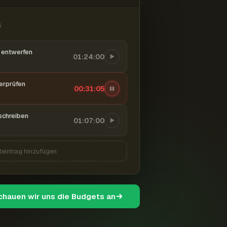
6
entwerfen
01:24:00
berprüfen
00:31:06
schreiben
01:07:00
teintrag hinzufügen
schauen wir uns die Budgets an