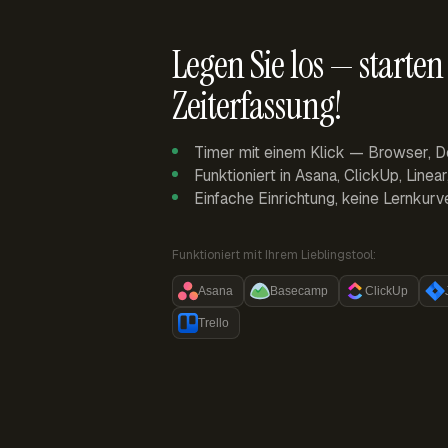
Legen Sie los — starten 
Zeiterfassung!
Timer mit einem Klick — Browser, D
Funktioniert in Asana, ClickUp, Linea
Einfache Einrichtung, keine Lernkurv
Funktioniert mit Ihrem Lieblingstool:
Asana
Basecamp
ClickUp
Trello