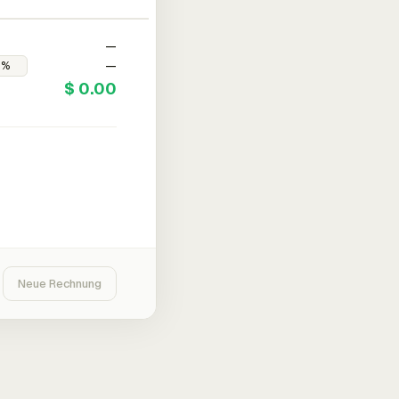
—
—
$ 0.00
Neue Rechnung