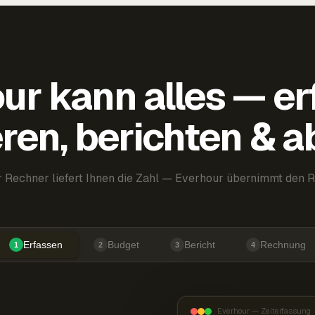
ur kann alles — er
ren, berichten & 
 Rechner liefert Ihnen die Zahl — Everhour übernimmt den R
Erfassen
Budget
Bericht
Rechnung
1
2
3
4
Everhour — Zeiterfassung