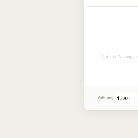
Währung
$
USD