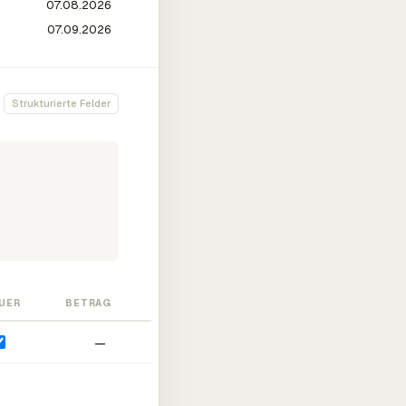
Strukturierte Felder
UER
BETRAG
—