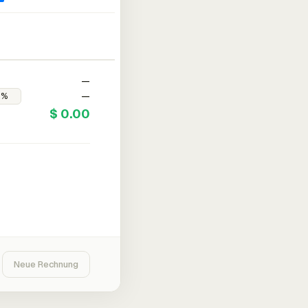
—
—
$ 0.00
Neue Rechnung