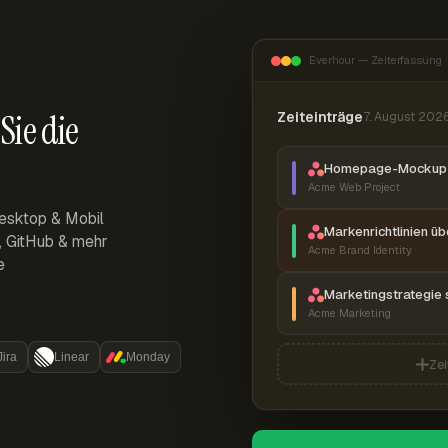
Everhour — Zeiterfassung
Sie die
Zeiteinträge
7. August 202
Homepage-Mockup 
Acme Web Project
esktop & Mobil
Markenrichtlinien ü
r, GitHub & mehr
Acme Brand Identity
e
Marketingstrategie 
Acme Marketing
Jira
Linear
Monday
Zei