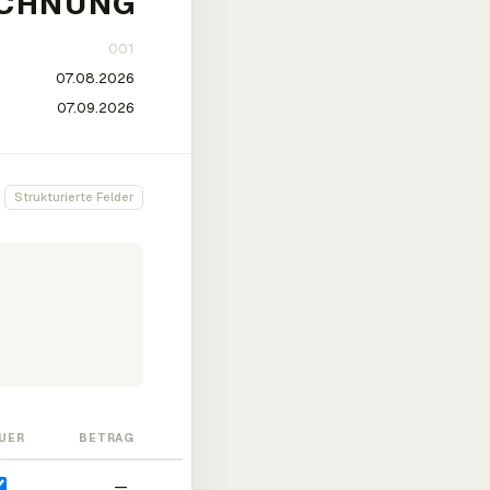
Strukturierte Felder
UER
BETRAG
—