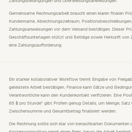
Zahlungsbedingungen und Überweisungsanweisungen.
Gemeinsame Rechnungsarbeit braucht einen klaren finalen Prü
Kundenname, Abrechnungszeitraum, Positionsbeschreibungen, 
Zahlungsanweisungen vor dem Versand bestätigen. Dieser Prüfs
Geschäftsunterlagen stützt und Beträge sowie Herkunft von Za
eine Zahlungsaufforderung.
Ein starker kollaborativer Workflow trennt Eingabe von Freiga
geleistete Arbeit bestätigen, Finance kann Sätze und Bedingu
Verantwortliche kann den Kundenkontakt verifizieren. Eine Pos
85 $ pro Stunde" gibt Prüfern genug Details, um Menge, Satz
Zwischensumme und Gesamtbetrag finalisiert werden.
Die Rechnung sollte sich klar von benachbarten Dokumenten 
Kostenvoranschlag nennt einen Preis, bevor die Arbeit beginn