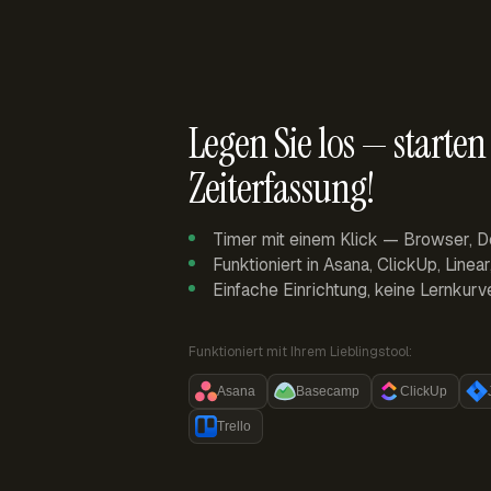
Legen Sie los — starten 
Zeiterfassung!
Timer mit einem Klick — Browser, D
Funktioniert in Asana, ClickUp, Linea
Einfache Einrichtung, keine Lernkurv
Funktioniert mit Ihrem Lieblingstool:
Asana
Basecamp
ClickUp
Trello