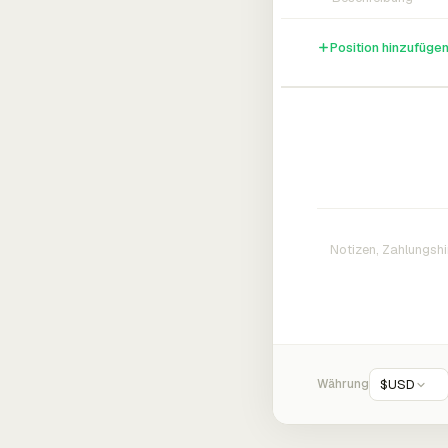
Position hinzufüge
Währung
$
USD