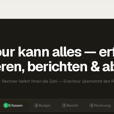
ur kann alles — er
ren, berichten & 
 Rechner liefert Ihnen die Zahl — Everhour übernimmt den R
Erfassen
Budget
Bericht
Rechnung
1
2
3
4