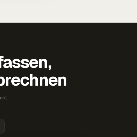
fassen,
abrechnen
est.