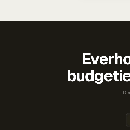
Everho
budgetie
Der