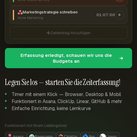
Marketingstrategie schreiben
01:07:00
Acme Marketing
Zeiteintrag hinzufügen
Erfassung erledigt, schauen wir uns die
Budgets an
Legen Sie los — starten Sie die Zeiterfassung!
Timer mit einem Klick — Browser, Desktop & Mobil
Funktioniert in Asana, ClickUp, Linear, GitHub & mehr
Einfache Einrichtung, keine Lernkurve
Funktioniert mit Ihrem Lieblingstool:
Asana
Basecamp
ClickUp
Jira
Linear