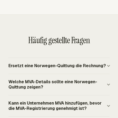
Häufig gestellte Fragen
Ersetzt eine Norwegen-Quittung die Rechnung?
Eine Quittung belegt die Zahlung, während die Rechnung
Welche MVA-Details sollte eine Norwegen-
oder das Verkaufsdokument die Belastung erfasst. Für
Quittung zeigen?
Geschäftsunterlagen sollten Sie beides aufbewahren,
wenn zuerst eine Rechnung ausgestellt wurde. Die
Eine Quittung sollte MVA nur zeigen, wenn der Verkäufer
Kann ein Unternehmen MVA hinzufügen, bevor
Quittung sollte auf die Rechnungsnummer, das
im norwegischen MVA-Register registriert ist und der
die MVA-Registrierung genehmigt ist?
Zahlungsdatum, den gezahlten Betrag und den
zugrunde liegende Verkauf MVA enthält. Verwenden Sie