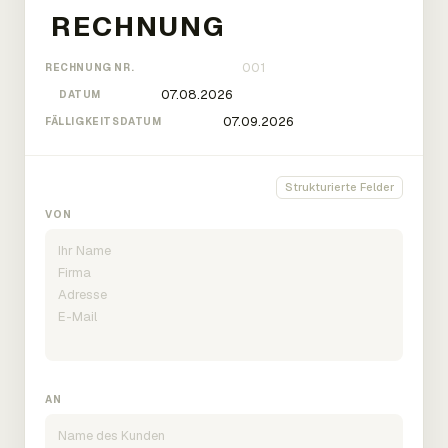
RECHNUNG NR.
DATUM
FÄLLIGKEITSDATUM
Strukturierte Felder
VON
AN