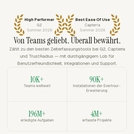
High Performer
Best Ease Of Use
G2
Capterra
Sommer 2026
Sommer 2026
Von Teams geliebt. Überall bewährt.
Zählt zu den besten Zeiterfassungstools bei G2, Capterra
und TrustRadius — mit durchgängigem Lob für
Benutzerfreundlichkeit, Integrationen und Support.
10K+
90K+
Teams weltweit
Installationen der Everhour-
Erweiterung
196M+
4M+
erledigte Aufgaben
erfasste Projekte