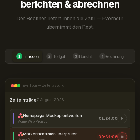
berichten & abrechnen
Der Rechner liefert Ihnen die Zahl — Everhour
übernimmt den Rest.
Erfassen
Budget
Bericht
Rechnung
1
2
3
4
Everhour — Zeiterfassung
Zeiteinträge
7. August 2026
Homepage-Mockup entwerfen
01:24:00
Acme Web Project
Markenrichtlinien überprüfen
00:31:07
Acme Brand Identity