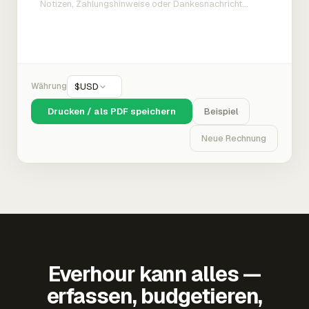
Währung
$
USD
Drucken / als PDF speichern
Beispiel
Neue Rechnung
Everhour kann alles —
erfassen, budgetieren,