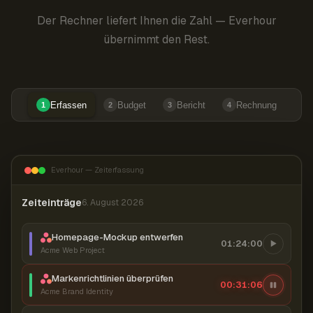
Der Rechner liefert Ihnen die Zahl — Everhour
übernimmt den Rest.
Erfassen
Budget
Bericht
Rechnung
1
2
3
4
Everhour — Zeiterfassung
Zeiteinträge
6. August 2026
Homepage-Mockup entwerfen
01:24:00
Acme Web Project
Markenrichtlinien überprüfen
00:31:07
Acme Brand Identity