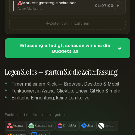
Marketingstrategie schreiben
01:07:00
Acme Marketing
Zeiteintrag hinzufügen
Erfassung erledigt, schauen wir uns die
Budgets an
Legen Sie los — starten Sie die Zeiterfassung!
Timer mit einem Klick — Browser, Desktop & Mobil
Funktioniert in Asana, ClickUp, Linear, GitHub & mehr
Einfache Einrichtung, keine Lernkurve
Funktioniert mit Ihrem Lieblingstool:
Asana
Basecamp
ClickUp
Jira
Linear