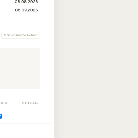
Strukturierte Felder
UER
BETRAG
—