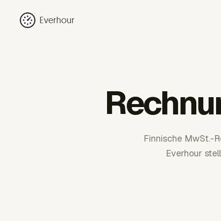
Everhour
Rechnun
Finnische MwSt.-Re
Everhour stel