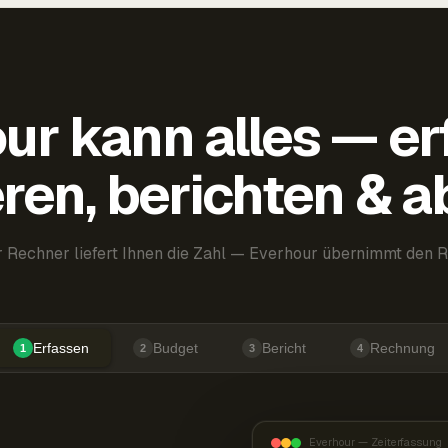
ur kann alles — er
ren, berichten & 
 Rechner liefert Ihnen die Zahl — Everhour übernimmt den R
Erfassen
Budget
Bericht
Rechnung
1
2
3
4
Everhour — Zeiterfassung