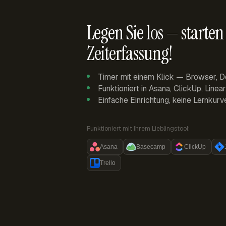
Legen Sie los — starten 
Zeiterfassung!
Timer mit einem Klick — Browser, D
Funktioniert in Asana, ClickUp, Linea
Einfache Einrichtung, keine Lernkurv
Funktioniert mit Ihrem Lieblingstool:
Asana
Basecamp
ClickUp
Trello