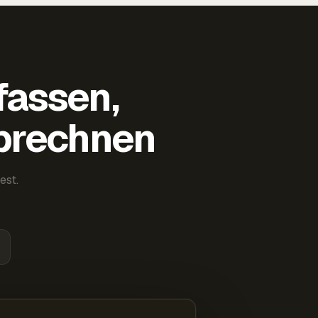
fassen,
abrechnen
est.