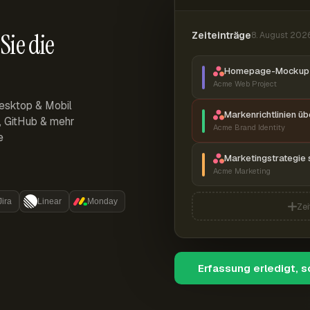
Sie die
Zeiteinträge
8. August 202
Homepage-Mockup 
Acme Web Project
esktop & Mobil
Markenrichtlinien ü
r, GitHub & mehr
Acme Brand Identity
e
Marketingstrategie 
Acme Marketing
Jira
Linear
Monday
Zei
Erfassung erledigt, 