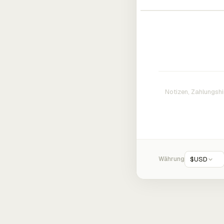
Währung
$
USD