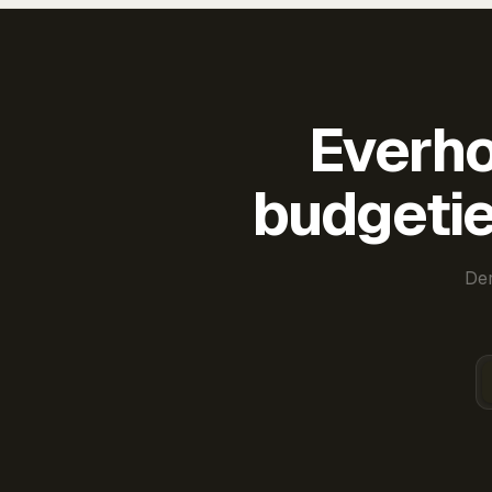
Everho
budgetie
Der