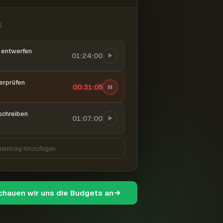
6
entwerfen
01:24:00
berprüfen
00:31:06
schreiben
01:07:00
teintrag hinzufügen
schauen wir uns die Budgets an