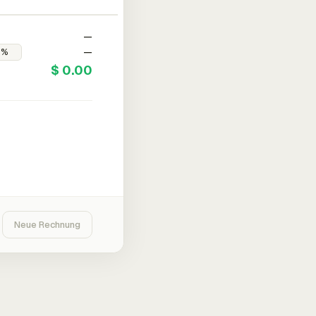
—
—
$ 0.00
Neue Rechnung