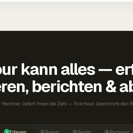
ur kann alles — er
ren, berichten & 
 Rechner liefert Ihnen die Zahl — Everhour übernimmt den R
Erfassen
Budget
Bericht
Rechnung
1
2
3
4