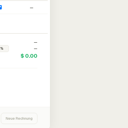
—
—
—
$ 0.00
Neue Rechnung