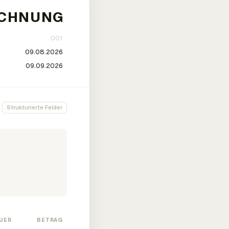
Strukturierte Felder
UER
BETRAG