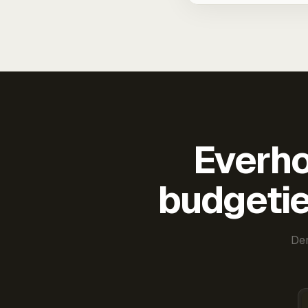
Everho
budgetie
Der