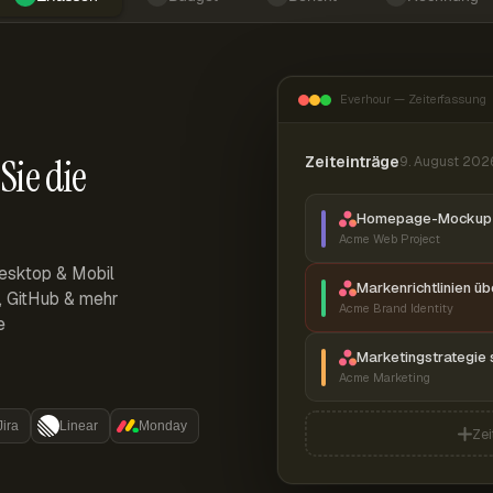
Everhour — Zeiterfassung
Sie die
Zeiteinträge
9. August 202
Homepage-Mockup 
Acme Web Project
esktop & Mobil
Markenrichtlinien ü
r, GitHub & mehr
Acme Brand Identity
e
Marketingstrategie 
Acme Marketing
Jira
Linear
Monday
Zei