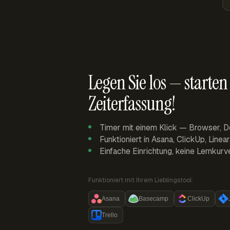
Legen Sie los — starten 
Zeiterfassung!
Timer mit einem Klick — Browser, D
Funktioniert in Asana, ClickUp, Linea
Einfache Einrichtung, keine Lernkurv
Funktioniert mit Ihrem Lieblingstool:
Asana
Basecamp
ClickUp
Trello