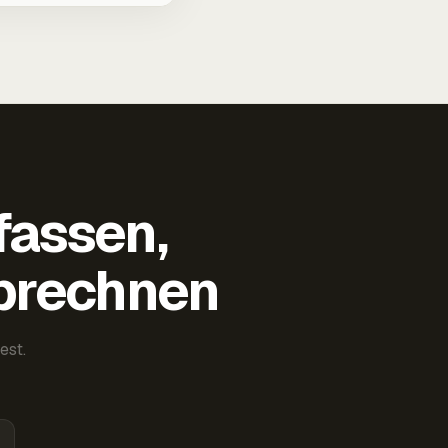
fassen,
abrechnen
est.