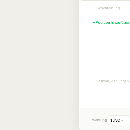
Position hinzufüge
Währung
$
USD