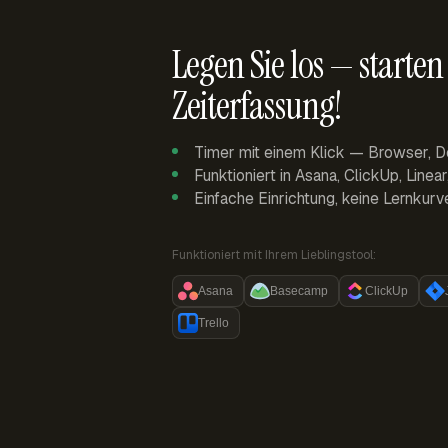
Legen Sie los — starten 
Zeiterfassung!
Timer mit einem Klick — Browser, D
Funktioniert in Asana, ClickUp, Linea
Einfache Einrichtung, keine Lernkurv
Funktioniert mit Ihrem Lieblingstool:
Asana
Basecamp
ClickUp
Trello