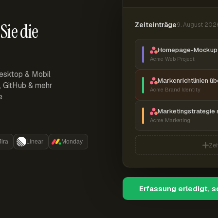
Sie die
Zeiteinträge
9. August 202
Homepage-Mockup 
Acme Web Project
esktop & Mobil
Markenrichtlinien ü
r, GitHub & mehr
Acme Brand Identity
e
Marketingstrategie 
Acme Marketing
Jira
Linear
Monday
Zei
Erfassung erledigt, 