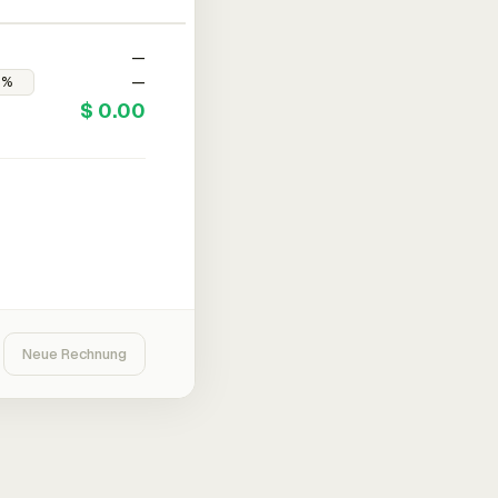
—
—
$ 0.00
Neue Rechnung