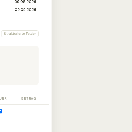
Strukturierte Felder
UER
BETRAG
—