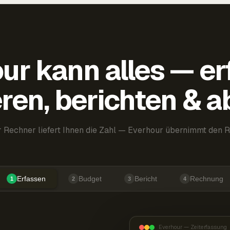
ur kann alles — er
ren, berichten & 
 Rechner liefert Ihnen die Zahl — Everhour übernimmt den R
Erfassen
Budget
Bericht
Rechnung
1
2
3
4
Everhour — Zeiterfassung