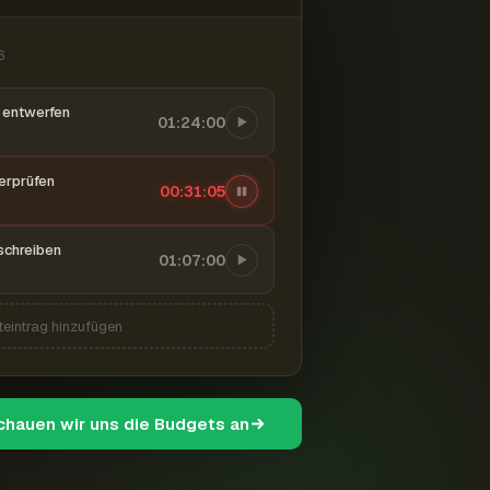
6
entwerfen
01:24:00
berprüfen
00:31:06
schreiben
01:07:00
teintrag hinzufügen
schauen wir uns die Budgets an