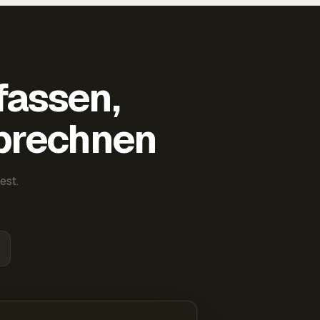
fassen,
abrechnen
est.