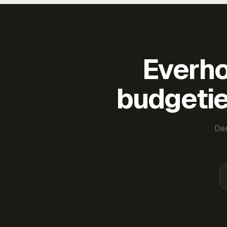
Everho
budgetie
Der