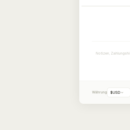
Währung
$
USD