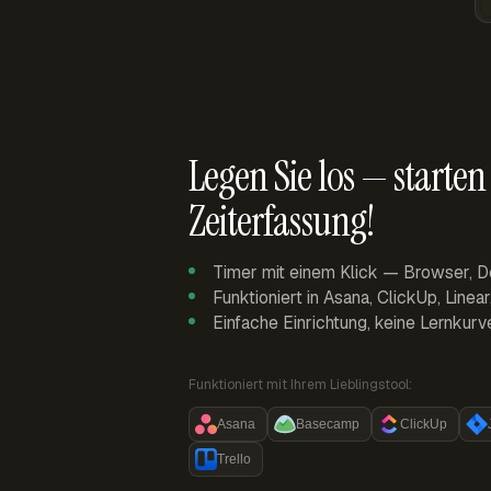
Legen Sie los — starten 
Zeiterfassung!
Timer mit einem Klick — Browser, D
Funktioniert in Asana, ClickUp, Linea
Einfache Einrichtung, keine Lernkurv
Funktioniert mit Ihrem Lieblingstool:
Asana
Basecamp
ClickUp
Trello