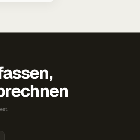
fassen,
abrechnen
est.