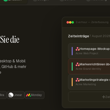
Everhour — Zeiterfassung
Sie die
Zeiteinträge
7. August 202
Homepage-Mockup 
Acme Web Project
esktop & Mobil
Markenrichtlinien ü
r, GitHub & mehr
Acme Brand Identity
e
Marketingstrategie 
Acme Marketing
Jira
Linear
Monday
Zei