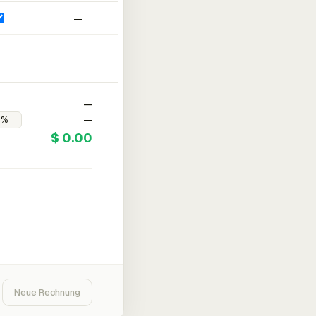
—
—
—
$ 0.00
Neue Rechnung