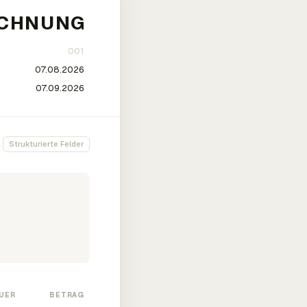
Strukturierte Felder
UER
BETRAG