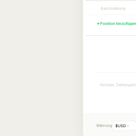
Position hinzufüge
Währung
$
USD