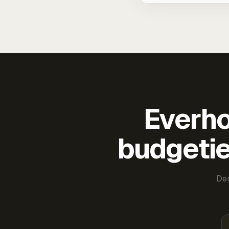
Everho
budgetie
Der