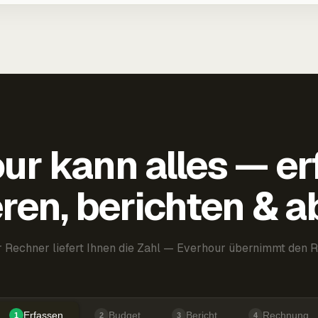
ur kann alles — er
ren, berichten & 
 Rechner liefert Ihnen die Zahl — Everhour übernimmt den R
Erfassen
Budget
Bericht
Rechnung
1
2
3
4