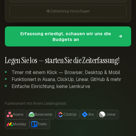
Zeiteintrag hinzufügen
Erfassung erledigt, schauen wir uns die
Budgets an
Legen Sie los — starten Sie die Zeiterfassung!
Timer mit einem Klick — Browser, Desktop & Mobil
Funktioniert in Asana, ClickUp, Linear, GitHub & mehr
Einfache Einrichtung, keine Lernkurve
Funktioniert mit Ihrem Lieblingstool:
Asana
Basecamp
ClickUp
Jira
Linear
Monday
Trello