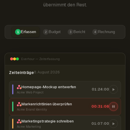
übernimmt den Rest.
Erfassen
Budget
Bericht
Rechnung
1
2
3
4
Everhour — Zeiterfassung
Zeiteinträge
8. August 2026
Homepage-Mockup entwerfen
01:24:00
Acme Web Project
Markenrichtlinien überprüfen
00:31:07
Acme Brand Identity
Marketingstrategie schreiben
01:07:00
Acme Marketing