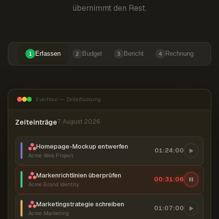
übernimmt den Rest.
Erfassen
Budget
Bericht
Rechnung
1
2
3
4
Everhour — Zeiterfassung
Zeiteinträge
7. August 2026
Homepage-Mockup entwerfen
01:24:00
Acme Web Project
Markenrichtlinien überprüfen
00:31:07
Acme Brand Identity
Marketingstrategie schreiben
01:07:00
Acme Marketing