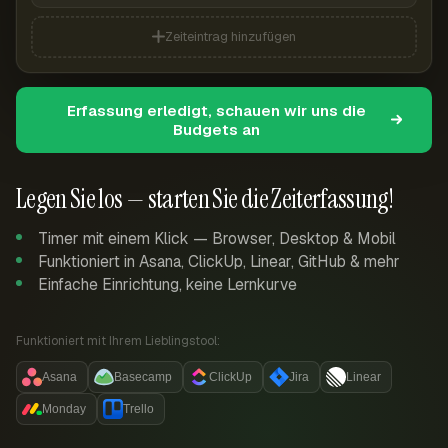
Zeiteintrag hinzufügen
Erfassung erledigt, schauen wir uns die
Budgets an
Legen Sie los — starten Sie die Zeiterfassung!
Timer mit einem Klick — Browser, Desktop & Mobil
Funktioniert in Asana, ClickUp, Linear, GitHub & mehr
Einfache Einrichtung, keine Lernkurve
Funktioniert mit Ihrem Lieblingstool:
Asana
Basecamp
ClickUp
Jira
Linear
Monday
Trello