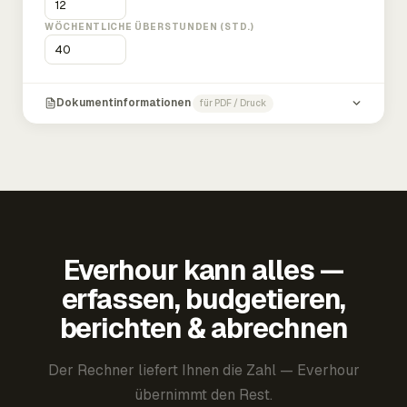
WÖCHENTLICHE ÜBERSTUNDEN (STD.)
Dokumentinformationen
für PDF / Druck
Everhour kann alles —
erfassen, budgetieren,
berichten & abrechnen
Der Rechner liefert Ihnen die Zahl — Everhour
übernimmt den Rest.