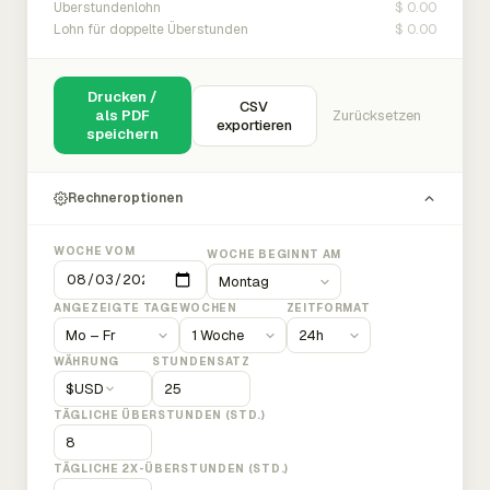
$ 0.00
Überstundenlohn
$ 0.00
Lohn für doppelte Überstunden
Drucken /
CSV
als PDF
Zurücksetzen
exportieren
speichern
Rechneroptionen
WOCHE VOM
WOCHE BEGINNT AM
ANGEZEIGTE TAGE
WOCHEN
ZEITFORMAT
WÄHRUNG
STUNDENSATZ
$
USD
TÄGLICHE ÜBERSTUNDEN (STD.)
TÄGLICHE 2X-ÜBERSTUNDEN (STD.)