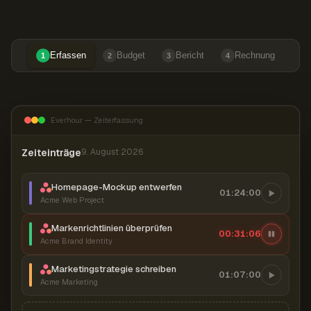
Erfassen
Budget
Bericht
Rechnung
1
2
3
4
Everhour — Zeiterfassung
Zeiteinträge
9. August 2026
Homepage-Mockup entwerfen
01:24:00
Acme Web Project
Markenrichtlinien überprüfen
00:31:07
Acme Brand Identity
Marketingstrategie schreiben
01:07:00
Acme Marketing