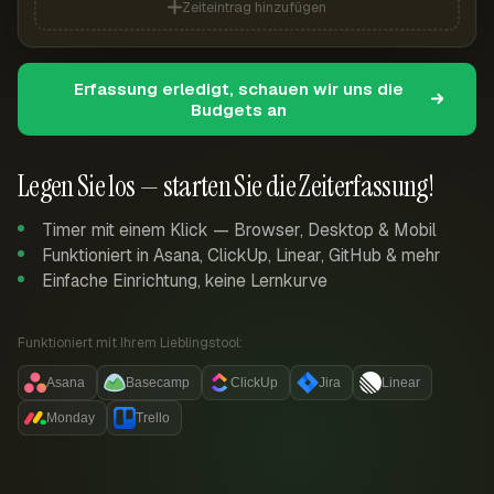
Zeiteintrag hinzufügen
Erfassung erledigt, schauen wir uns die
Budgets an
Legen Sie los — starten Sie die Zeiterfassung!
Timer mit einem Klick — Browser, Desktop & Mobil
Funktioniert in Asana, ClickUp, Linear, GitHub & mehr
Einfache Einrichtung, keine Lernkurve
Funktioniert mit Ihrem Lieblingstool:
Asana
Basecamp
ClickUp
Jira
Linear
Monday
Trello