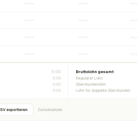
0:00
Bruttolohn gesamt
0:00
Regulärer Lohn
0:00
Überstundenlohn
0:00
Lohn für doppelte Überstunden
SV exportieren
Zurücksetzen