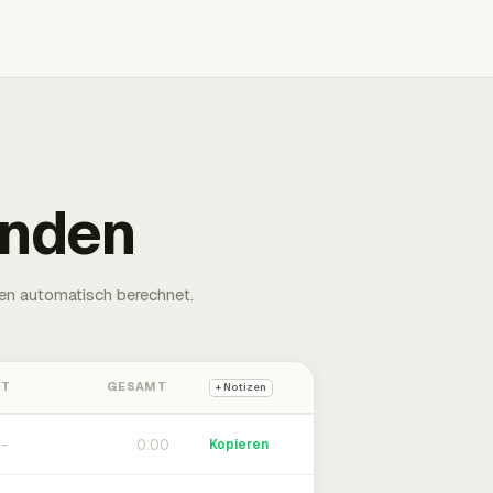
unden
en automatisch berechnet.
HT
GESAMT
+ Notizen
0:00
Kopieren