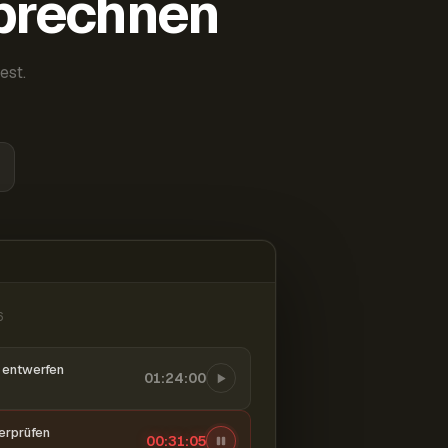
abrechnen
est.
6
entwerfen
01:24:00
berprüfen
00:31:06