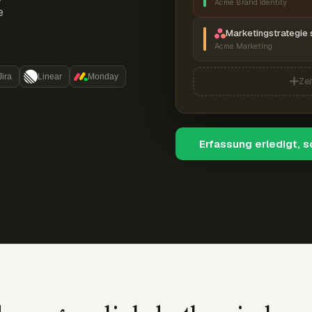
Acme Brand Identity
e
Marketingstrategie 
Acme Marketing
Jira
Linear
Monday
Zei
Erfassung erledigt, 