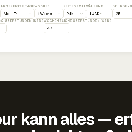
M
ANGEZEIGTE TAGE
WOCHEN
ZEITFORMAT
WÄHRUNG
STUNDENS
$
USD
2X-ÜBERSTUNDEN (STD.)
WÖCHENTLICHE ÜBERSTUNDEN (STD.)
ur kann alles — er