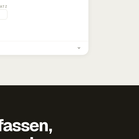
ATZ
fassen,