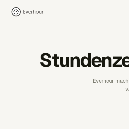
Everhour
Stundenzet
Everhour macht
w