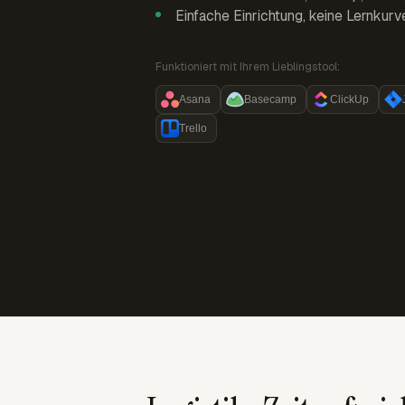
Einfache Einrichtung, keine Lernkurv
Funktioniert mit Ihrem Lieblingstool:
Asana
Basecamp
ClickUp
Trello