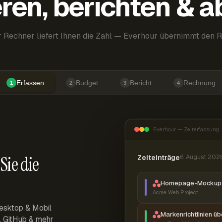
ren, berichten & 
 Rechner liefert Ihnen die Zahl — Everhour übernimmt den R
Erfassen
Budget
Bericht
Rechnung
1
2
3
4
Everhour — Zeiterfassung
Sie die
Zeiteinträge
6. August 202
Homepage-Mockup 
Acme Web Project
esktop & Mobil
Markenrichtlinien ü
r, GitHub & mehr