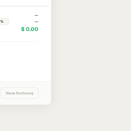
—
—
$ 0.00
Neue Rechnung