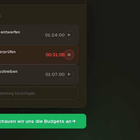
6
entwerfen
01:24:00
berprüfen
00:31:06
schreiben
01:07:00
teintrag hinzufügen
schauen wir uns die Budgets an