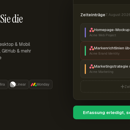
Sie die
Zeiteinträge
7. August 202
Homepage-Mockup 
Acme Web Project
esktop & Mobil
Markenrichtlinien ü
r, GitHub & mehr
Acme Brand Identity
e
Marketingstrategie 
Acme Marketing
Jira
Linear
Monday
Zei
Erfassung erledigt, 