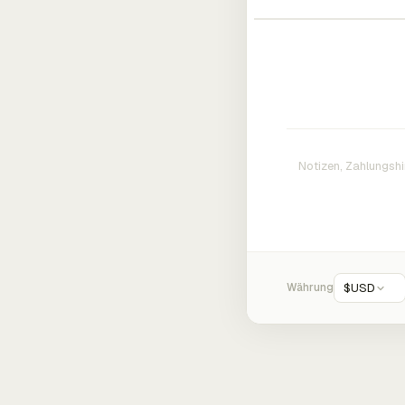
Währung
$
USD