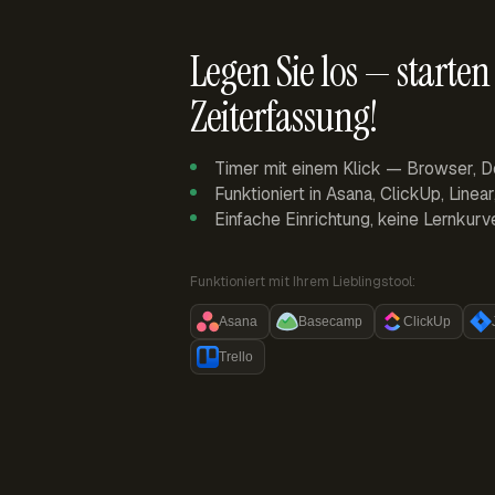
Legen Sie los — starten 
Zeiterfassung!
Timer mit einem Klick — Browser, D
Funktioniert in Asana, ClickUp, Linea
Einfache Einrichtung, keine Lernkurv
Funktioniert mit Ihrem Lieblingstool:
Asana
Basecamp
ClickUp
Trello