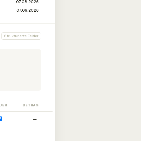
Strukturierte Felder
UER
BETRAG
—