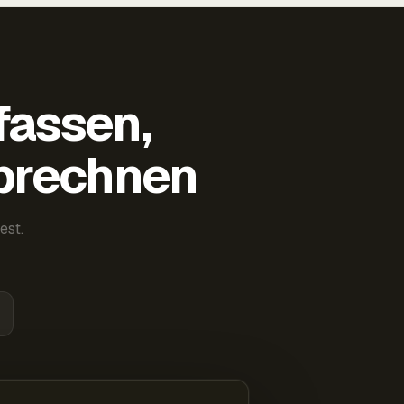
fassen,
abrechnen
est.