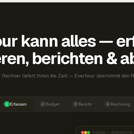
ur kann alles — er
ren, berichten & 
 Rechner liefert Ihnen die Zahl — Everhour übernimmt den R
Erfassen
Budget
Bericht
Rechnung
1
2
3
4
Everhour — Zeiterfassung