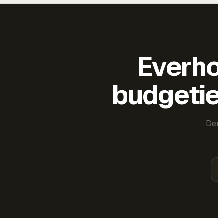
Everho
budgetie
Der