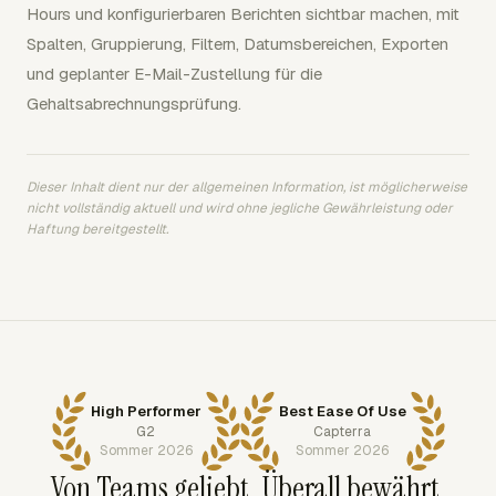
Hours und konfigurierbaren Berichten sichtbar machen, mit
Spalten, Gruppierung, Filtern, Datumsbereichen, Exporten
und geplanter E-Mail-Zustellung für die
Gehaltsabrechnungsprüfung.
Dieser Inhalt dient nur der allgemeinen Information, ist möglicherweise
nicht vollständig aktuell und wird ohne jegliche Gewährleistung oder
Haftung bereitgestellt.
High Performer
Best Ease Of Use
G2
Capterra
Sommer 2026
Sommer 2026
Von Teams geliebt. Überall bewährt.