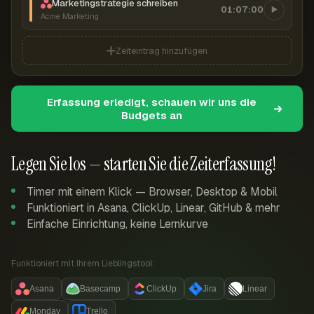
Marketingstrategie schreiben
01:07:00
Acme Marketing
Zeiteintrag hinzufügen
Erfassung erledigt, schauen wir uns die
Budgets an
Legen Sie los — starten Sie die Zeiterfassung!
Timer mit einem Klick — Browser, Desktop & Mobil
Funktioniert in Asana, ClickUp, Linear, GitHub & mehr
Einfache Einrichtung, keine Lernkurve
Funktioniert mit Ihrem Lieblingstool:
Asana
Basecamp
ClickUp
Jira
Linear
Monday
Trello