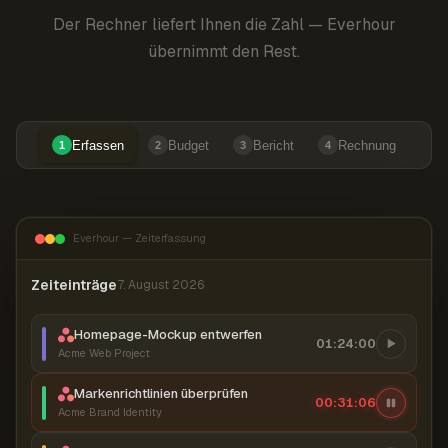
Der Rechner liefert Ihnen die Zahl — Everhour
übernimmt den Rest.
Erfassen
Budget
Bericht
Rechnung
1
2
3
4
Everhour — Zeiterfassung
Zeiteinträge
7. August 2026
Homepage-Mockup entwerfen
01:24:00
Acme Web Project
Markenrichtlinien überprüfen
00:31:07
Acme Brand Identity