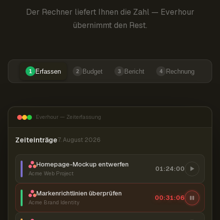
Der Rechner liefert Ihnen die Zahl — Everhour
übernimmt den Rest.
Erfassen
Budget
Bericht
Rechnung
1
2
3
4
Everhour — Zeiterfassung
Zeiteinträge
7. August 2026
Homepage-Mockup entwerfen
01:24:00
Acme Web Project
Markenrichtlinien überprüfen
00:31:07
Acme Brand Identity