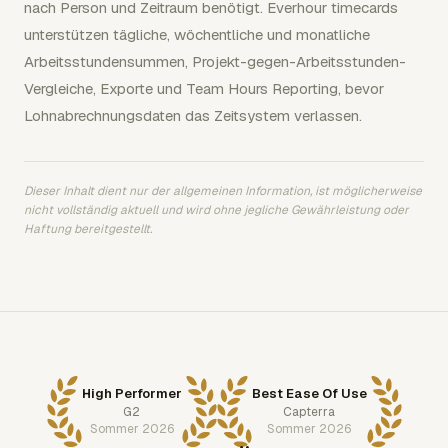
nach Person und Zeitraum benötigt. Everhour timecards
unterstützen tägliche, wöchentliche und monatliche
Arbeitsstundensummen, Projekt-gegen-Arbeitsstunden-
Vergleiche, Exporte und Team Hours Reporting, bevor
Lohnabrechnungsdaten das Zeitsystem verlassen.
Dieser Inhalt dient nur der allgemeinen Information, ist möglicherweise
nicht vollständig aktuell und wird ohne jegliche Gewährleistung oder
Haftung bereitgestellt.
High Performer
Best Ease Of Use
G2
Capterra
Sommer 2026
Sommer 2026