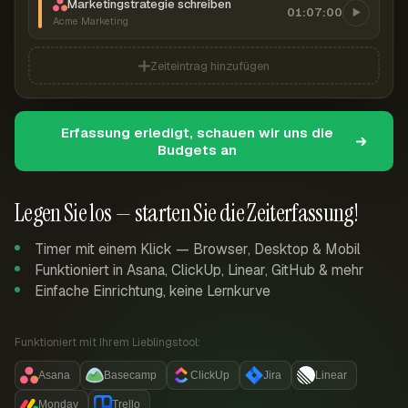
Marketingstrategie schreiben
01:07:00
Acme Marketing
Zeiteintrag hinzufügen
Erfassung erledigt, schauen wir uns die
Budgets an
Legen Sie los — starten Sie die Zeiterfassung!
Timer mit einem Klick — Browser, Desktop & Mobil
Funktioniert in Asana, ClickUp, Linear, GitHub & mehr
Einfache Einrichtung, keine Lernkurve
Funktioniert mit Ihrem Lieblingstool:
Asana
Basecamp
ClickUp
Jira
Linear
Monday
Trello