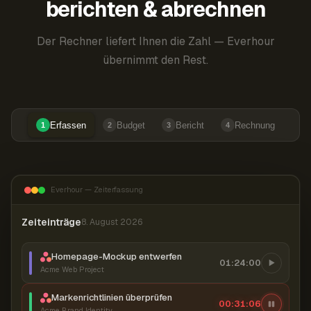
berichten & abrechnen
Der Rechner liefert Ihnen die Zahl — Everhour
übernimmt den Rest.
Erfassen
Budget
Bericht
Rechnung
1
2
3
4
Everhour — Zeiterfassung
Zeiteinträge
8. August 2026
Homepage-Mockup entwerfen
01:24:00
Acme Web Project
Markenrichtlinien überprüfen
00:31:07
Acme Brand Identity