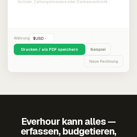
Währung
$
USD
Drucken / als PDF speichern
Beispiel
Neue Rechnung
Everhour kann alles —
erfassen, budgetieren,