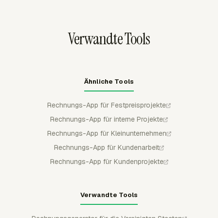
berechnete Beträge nach Projekt, Aufgabe, Mitglied oder
Zeit aus kundenorientierten Summen ausgeschlossen
Kunde prüfen und diese Berichte dann verwenden, um
wird.
die Abrechnungsabdeckung zu kontrollieren, nachdem
Verwandte Tools
Rechnungen versendet und bezahlt wurden.
Ähnliche Tools
Rechnungs-App für Festpreisprojekte
Rechnungs-App für interne Projekte
Rechnungs-App für Kleinunternehmen
Rechnungs-App für Kundenarbeit
Rechnungs-App für Kundenprojekte
Verwandte Tools