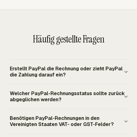
Häufig gestellte Fragen
Erstellt PayPal die Rechnung oder zieht PayPal
die Zahlung darauf ein?
PayPal kann über seine Invoicing API gehostete
Welcher PayPal-Rechnungsstatus sollte zurück
Rechnungen erstellen und versenden, aber das
abgeglichen werden?
Unternehmen behält weiterhin die Kontrolle über die
Rechnungsdaten. Die App liefert Rechnungsdetails,
Der Status bezahlt sollte mit dem Rechnungsdatensatz
Benötigen PayPal-Rechnungen in den
Händlerinformationen, Rechnungsinformationen und
abgeglichen werden. PayPal-Webhooks enthalten
Vereinigten Staaten VAT- oder GST-Felder?
Positionen. PayPal sendet dem Kunden einen sicheren
`INVOICING.INVOICE.PAID`, was Rechnungen abdeckt,
Zahlungslink und zieht die Zahlung über PayPal-Konto-
die bezahlt, teilweise bezahlt oder mit einer