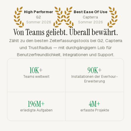
High Performer
Best Ease Of Use
G2
Capterra
Sommer 2026
Sommer 2026
Von Teams geliebt. Überall bewährt.
Zählt zu den besten Zeiterfassungstools bei G2, Capterra
und TrustRadius — mit durchgängigem Lob für
Benutzerfreundlichkeit, Integrationen und Support.
10K+
90K+
Teams weltweit
Installationen der Everhour-
Erweiterung
196M+
4M+
erledigte Aufgaben
erfasste Projekte