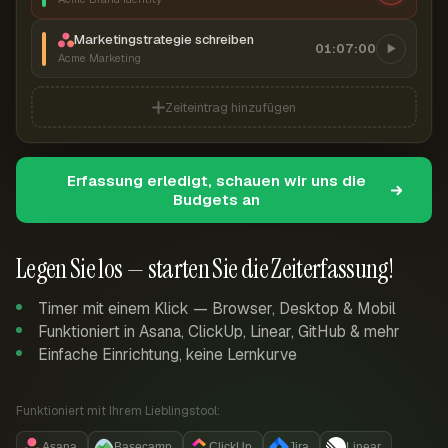
Marketingstrategie schreiben
01:07:00
Acme Marketing
Zeiteintrag hinzufügen
Erfassung erledigt, schauen wir uns die
Budgets an
Legen Sie los — starten Sie die Zeiterfassung!
Timer mit einem Klick — Browser, Desktop & Mobil
Funktioniert in Asana, ClickUp, Linear, GitHub & mehr
Einfache Einrichtung, keine Lernkurve
Funktioniert mit Ihrem Lieblingstool:
Asana
Basecamp
ClickUp
Jira
Linear