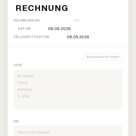
RECHNUNG NR.
DATUM
FÄLLIGKEITSDATUM
Strukturierte Felder
VON
AN