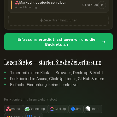
Marketingstrategie schreiben
01:07:00
Acme Marketing
Zeiteintrag hinzufügen
Erfassung erledigt, schauen wir uns die
Budgets an
Legen Sie los — starten Sie die Zeiterfassung!
Timer mit einem Klick — Browser, Desktop & Mobil
Funktioniert in Asana, ClickUp, Linear, GitHub & mehr
Einfache Einrichtung, keine Lernkurve
Funktioniert mit Ihrem Lieblingstool:
Asana
Basecamp
ClickUp
Jira
Linear