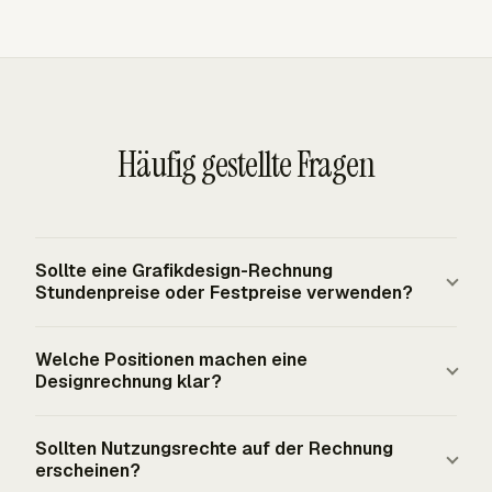
Häufig gestellte Fragen
Sollte eine Grafikdesign-Rechnung
Stundenpreise oder Festpreise verwenden?
Grafikdesigner verwenden häufig entweder
Welche Positionen machen eine
Stundenpreise oder feste Projektgebühren.
Designrechnung klar?
Stundenpreise passen zu offenen
Überarbeitungsarbeiten, Beratung und
Klare Designrechnungen listen jede einzelne Leistung
Sollten Nutzungsrechte auf der Rechnung
Produktionsunterstützung. Festpreise passen zu
oder jedes einzelne Ergebnis mit Beschreibung, Menge,
erscheinen?
definierten Ergebnissen wie einem Logo-Paket, einem
Stückpreis und Gesamtpreis auf. Nützliche Positionen