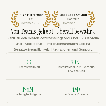
High Performer
Best Ease Of Use
G2
Capterra
Sommer 2026
Sommer 2026
Von Teams geliebt. Überall bewährt.
Zählt zu den besten Zeiterfassungstools bei G2, Capterra
und TrustRadius — mit durchgängigem Lob für
Benutzerfreundlichkeit, Integrationen und Support.
10K+
90K+
Teams weltweit
Installationen der Everhour-
Erweiterung
196M+
4M+
erledigte Aufgaben
erfasste Projekte