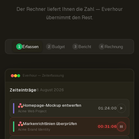
Der Rechner liefert Ihnen die Zahl — Everhour
übernimmt den Rest.
Erfassen
Budget
Bericht
Rechnung
1
2
3
4
Everhour — Zeiterfassung
Zeiteinträge
8. August 2026
Homepage-Mockup entwerfen
01:24:00
Acme Web Project
Markenrichtlinien überprüfen
00:31:07
Acme Brand Identity