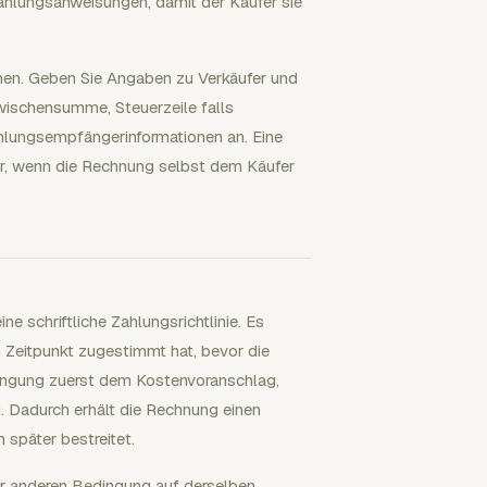
hlungsanweisungen, damit der Käufer sie
hen. Geben Sie Angaben zu Verkäufer und
ischensumme, Steuerzeile falls
hlungsempfängerinformationen an. Eine
nur, wenn die Rechnung selbst dem Käufer
ine schriftliche Zahlungsrichtlinie. Es
 Zeitpunkt zugestimmt hat, bevor die
ingung zuerst dem Kostenvoranschlag,
. Dadurch erhält die Rechnung einen
 später bestreitet.
ner anderen Bedingung auf derselben