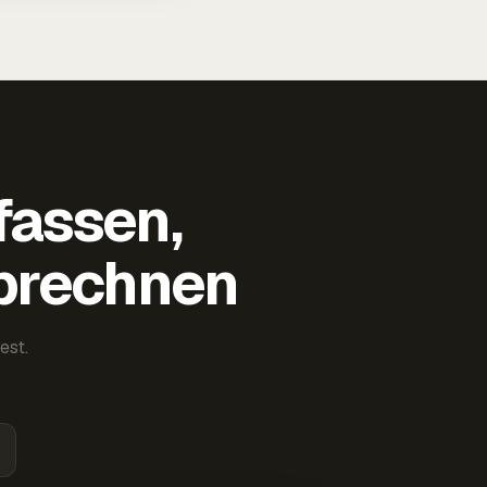
fassen,
abrechnen
est.