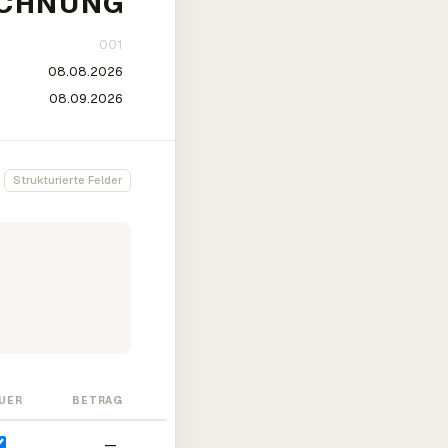
Strukturierte Felder
UER
BETRAG
—