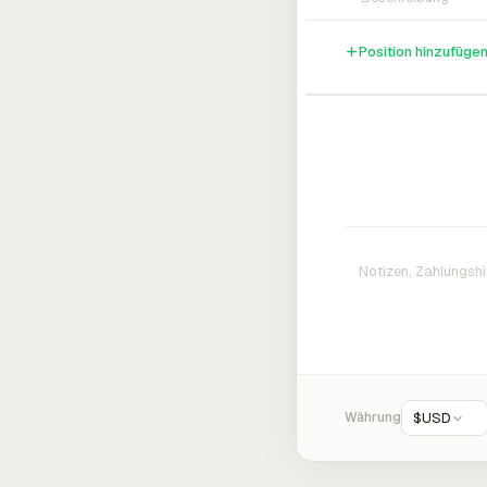
Position hinzufüge
Währung
$
USD