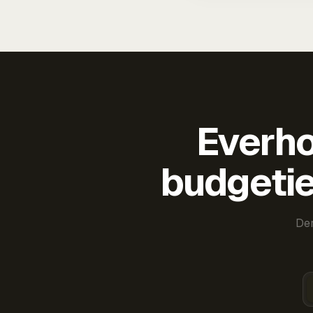
Everho
budgetie
Der