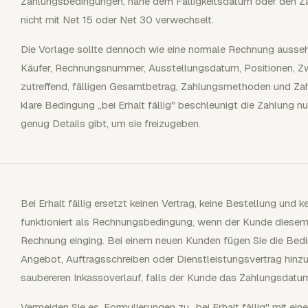
Zahlungsbedingungen, nahe dem Fälligkeitsdatum oder den Za
nicht mit Net 15 oder Net 30 verwechselt.
Die Vorlage sollte dennoch wie eine normale Rechnung ausse
Käufer, Rechnungsnummer, Ausstellungsdatum, Positionen, Zw
zutreffend, fälligen Gesamtbetrag, Zahlungsmethoden und Za
klare Bedingung „bei Erhalt fällig" beschleunigt die Zahlung 
genug Details gibt, um sie freizugeben.
Bei Erhalt fällig ersetzt keinen Vertrag, keine Bestellung und ke
funktioniert als Rechnungsbedingung, wenn der Kunde diesem
Rechnung einging. Bei einem neuen Kunden fügen Sie die Bed
Angebot, Auftragsschreiben oder Dienstleistungsvertrag hinzu
saubereren Inkassoverlauf, falls der Kunde das Zahlungsdatum
Vermeiden Sie es, Formulierungen zu „bei Erhalt fällig" mit ei