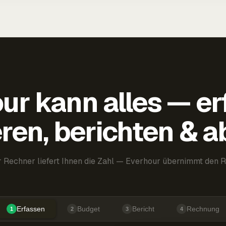
ur kann alles — er
ren, berichten & 
 Rechner liefert Ihnen die Zahl — Everhour übernimmt den R
Erfassen
Budget
Bericht
Rechnung
1
2
3
4