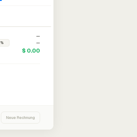
—
—
$ 0.00
Neue Rechnung