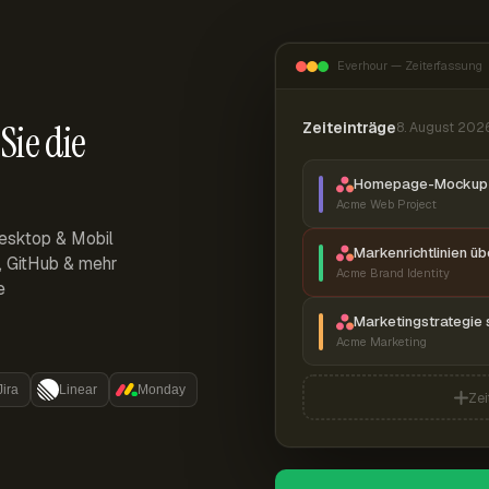
Everhour — Zeiterfassung
Sie die
Zeiteinträge
8. August 202
Homepage-Mockup 
Acme Web Project
esktop & Mobil
Markenrichtlinien ü
r, GitHub & mehr
Acme Brand Identity
e
Marketingstrategie 
Acme Marketing
Jira
Linear
Monday
Zei