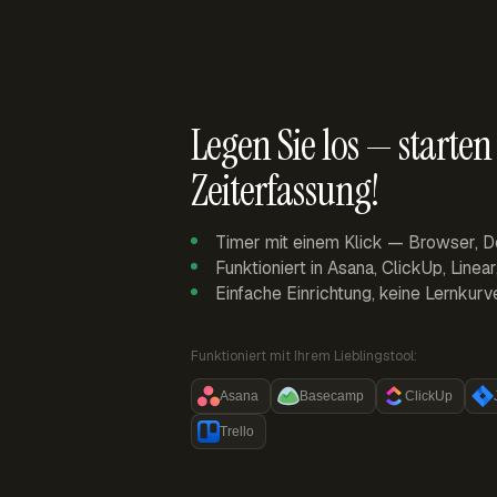
Legen Sie los — starten 
Zeiterfassung!
Timer mit einem Klick — Browser, D
Funktioniert in Asana, ClickUp, Linea
Einfache Einrichtung, keine Lernkurv
Funktioniert mit Ihrem Lieblingstool:
Asana
Basecamp
ClickUp
Trello