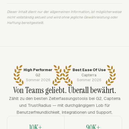
Dieser Inhalt dient nur der allgemeinen Information, ist möglicherweise
nicht vollständig aktuell und wird ohne jegliche Gewährleistung oder
Haftung bereitgestellt.
High Performer
Best Ease Of Use
G2
Capterra
Sommer 2026
Sommer 2026
Von Teams geliebt. Überall bewährt.
Zählt zu den besten Zeiterfassungstools bei G2, Capterra
und TrustRadius — mit durchgängigem Lob für
Benutzerfreundlichkeit, Integrationen und Support.
10K+
90K+