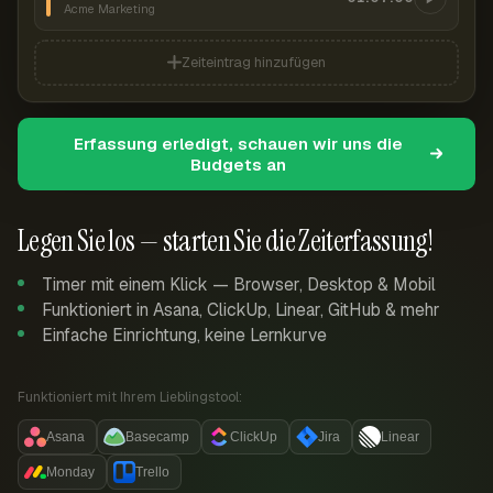
Acme Marketing
Zeiteintrag hinzufügen
Erfassung erledigt, schauen wir uns die
Budgets an
Legen Sie los — starten Sie die Zeiterfassung!
Timer mit einem Klick — Browser, Desktop & Mobil
Funktioniert in Asana, ClickUp, Linear, GitHub & mehr
Einfache Einrichtung, keine Lernkurve
Funktioniert mit Ihrem Lieblingstool:
Asana
Basecamp
ClickUp
Jira
Linear
Monday
Trello