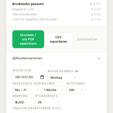
$ 0.00
Bruttolohn gesamt
$ 0.00
Regulärer Lohn
$ 0.00
Überstundenlohn
$ 0.00
Lohn für doppelte Überstunden
Drucken /
CSV
als PDF
Zurücksetzen
exportieren
speichern
Rechneroptionen
WOCHE VOM
WOCHE BEGINNT AM
ANGEZEIGTE TAGE
WOCHEN
ZEITFORMAT
WÄHRUNG
STUNDENSATZ
$
USD
TÄGLICHE ÜBERSTUNDEN (STD.)