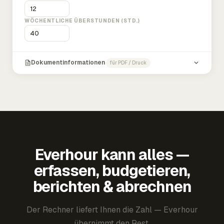
WÖCHENTLICHE ÜBERSTUNDEN (STD.)
Dokumentinformationen
für PDF / Druck
Everhour kann alles —
erfassen, budgetieren,
berichten & abrechnen
Der Rechner liefert Ihnen die Zahl — Everhour
übernimmt den Rest.