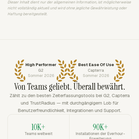
Dieser Inhalt dient nur der allgemeinen Information, ist möglicherweise
nicht vollständig aktuell und wird ohne jegliche Gewährleistung oder
Haftung bereitgestellt.
High Performer
Best Ease Of Use
G2
Capterra
Sommer 2026
Sommer 2026
Von Teams geliebt. Überall bewährt.
Zählt zu den besten Zeiterfassungstools bei G2, Capterra
und TrustRadius — mit durchgängigem Lob für
Benutzerfreundlichkeit, Integrationen und Support.
10K+
90K+
Teams weltweit
Installationen der Everhour-
Erweiterung