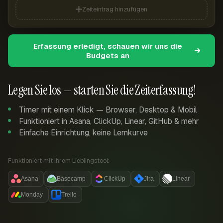
Zeiteintrag hinzufügen
Erfassung erledigt, schauen wir uns die
Budgets an
Legen Sie los — starten Sie die Zeiterfassung!
Timer mit einem Klick — Browser, Desktop & Mobil
Funktioniert in Asana, ClickUp, Linear, GitHub & mehr
Einfache Einrichtung, keine Lernkurve
Funktioniert mit Ihrem Lieblingstool:
Asana
Basecamp
ClickUp
Jira
Linear
Monday
Trello