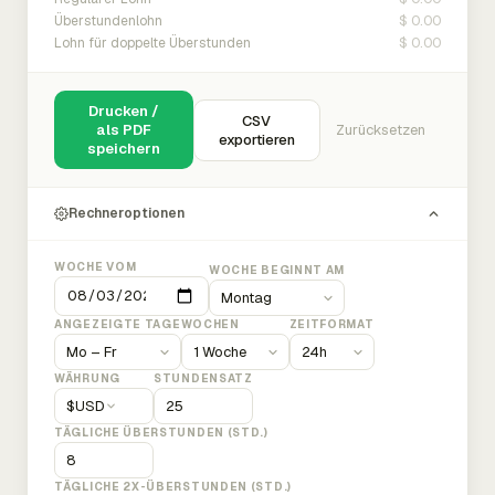
$ 0.00
Überstundenlohn
$ 0.00
Lohn für doppelte Überstunden
Drucken /
CSV
als PDF
Zurücksetzen
exportieren
speichern
Rechneroptionen
WOCHE VOM
WOCHE BEGINNT AM
ANGEZEIGTE TAGE
WOCHEN
ZEITFORMAT
WÄHRUNG
STUNDENSATZ
$
USD
TÄGLICHE ÜBERSTUNDEN (STD.)
TÄGLICHE 2X-ÜBERSTUNDEN (STD.)