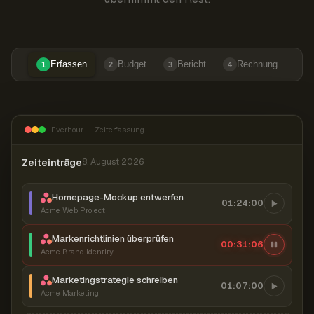
Erfassen
Budget
Bericht
Rechnung
1
2
3
4
Everhour — Zeiterfassung
Zeiteinträge
8. August 2026
Homepage-Mockup entwerfen
01:24:00
Acme Web Project
Markenrichtlinien überprüfen
00:31:07
Acme Brand Identity
Marketingstrategie schreiben
01:07:00
Acme Marketing