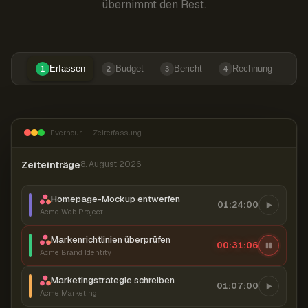
übernimmt den Rest.
Erfassen
Budget
Bericht
Rechnung
1
2
3
4
Everhour — Zeiterfassung
Zeiteinträge
8. August 2026
Homepage-Mockup entwerfen
01:24:00
Acme Web Project
Markenrichtlinien überprüfen
00:31:06
Acme Brand Identity
Marketingstrategie schreiben
01:07:00
Acme Marketing