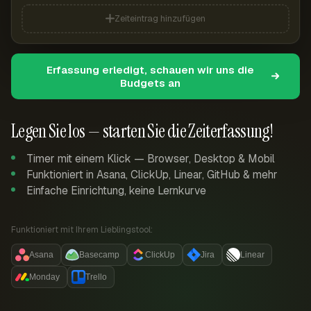
Zeiteintrag hinzufügen
Erfassung erledigt, schauen wir uns die
Budgets an
Legen Sie los — starten Sie die Zeiterfassung!
Timer mit einem Klick — Browser, Desktop & Mobil
Funktioniert in Asana, ClickUp, Linear, GitHub & mehr
Einfache Einrichtung, keine Lernkurve
Funktioniert mit Ihrem Lieblingstool:
Asana
Basecamp
ClickUp
Jira
Linear
Monday
Trello