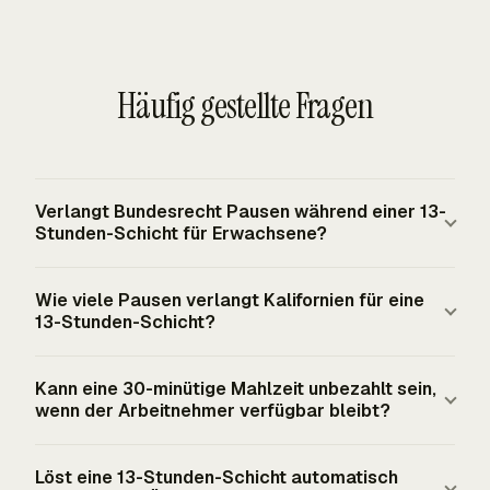
Häufig gestellte Fragen
Verlangt Bundesrecht Pausen während einer 13-
Stunden-Schicht für Erwachsene?
Nein. Für erwachsene Beschäftigte verlangt der FLSA
Wie viele Pausen verlangt Kalifornien für eine
keine Mahlzeitenperioden oder Ruhepausen, daher hat
13-Stunden-Schicht?
eine 13-Stunden-Schicht keine bundesweit
vorgeschriebene Pausenzahl. Pausenanforderungen
Erfasste nicht befreite Beschäftigte in Kalifornien
Kann eine 30-minütige Mahlzeit unbezahlt sein,
können aus State Law, lokalen Regeln, einer
benötigen während einer 13-Stunden-Schicht im
wenn der Arbeitnehmer verfügbar bleibt?
Arbeitgeberrichtlinie oder einem Vertrag stammen.
Allgemeinen zwei 30-minütige Mahlzeitenperioden und
Bundesrecht regelt weiterhin, wie bereitgestellte Pausen
drei bezahlte 10-minütige Ruhepausen. Die zweite
Nein. Eine echte Mahlzeitenperiode ist im Allgemeinen
Löst eine 13-Stunden-Schicht automatisch
für die Vergütung behandelt werden, sofern keine
Mahlzeitenperiode ist erforderlich, weil der Verzicht auf
nur dann unbezahlt, wenn der Arbeitnehmer vollständig