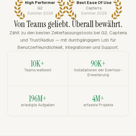
High Performer
Best Ease Of Use
G2
Capterra
Sommer 2026
Sommer 2026
Von Teams geliebt. Überall bewährt.
Zählt zu den besten Zeiterfassungstools bei G2, Capterra
und TrustRadius — mit durchgängigem Lob für
Benutzerfreundlichkeit, Integrationen und Support.
10K+
90K+
Teams weltweit
Installationen der Everhour-
Erweiterung
196M+
4M+
erledigte Aufgaben
erfasste Projekte