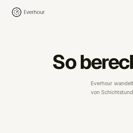
Everhour
So berec
Everhour wandelt
von Schichtstund