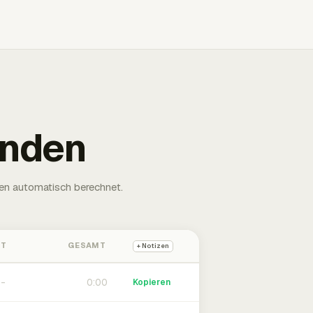
unden
en automatisch berechnet.
HT
GESAMT
+ Notizen
0:00
Kopieren