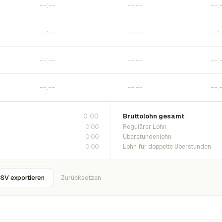
0:00
Bruttolohn gesamt
0:00
Regulärer Lohn
0:00
Überstundenlohn
0:00
Lohn für doppelte Überstunden
SV exportieren
Zurücksetzen