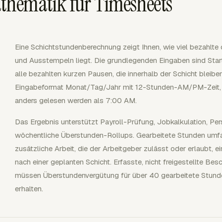
hematik für Timesheets
Eine Schichtstundenberechnung zeigt Ihnen, wie viel bezahlte
und Ausstempeln liegt. Die grundlegenden Eingaben sind Start
alle bezahlten kurzen Pausen, die innerhalb der Schicht bleibe
Eingabeformat Monat/Tag/Jahr mit 12-Stunden-AM/PM-Zeit, 
anders gelesen werden als 7:00 AM.
Das Ergebnis unterstützt Payroll-Prüfung, Jobkalkulation, P
wöchentliche Überstunden-Rollups. Gearbeitete Stunden umfa
zusätzliche Arbeit, die der Arbeitgeber zulässt oder erlaubt, e
nach einer geplanten Schicht. Erfasste, nicht freigestellte Bes
müssen Überstundenvergütung für über 40 gearbeitete Stunde
erhalten.