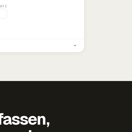
ATZ
fassen,