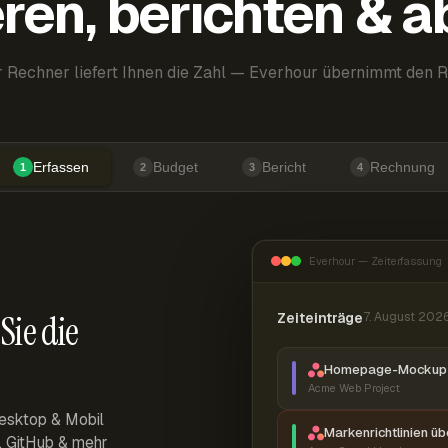
ren, berichten & 
 Rechner liefert Ihnen die Zahl — Everhour übernimmt den R
Erfassen
Budget
Bericht
Rechnung
1
2
3
4
Everhour — Zeiterfassung
Sie die
Zeiteinträge
7. August 202
Homepage-Mockup 
Acme Web Project
esktop & Mobil
Markenrichtlinien ü
r, GitHub & mehr