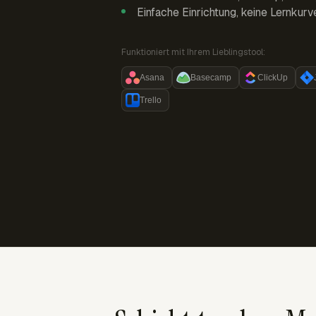
Einfache Einrichtung, keine Lernkurv
Funktioniert mit Ihrem Lieblingstool:
Asana
Basecamp
ClickUp
Trello