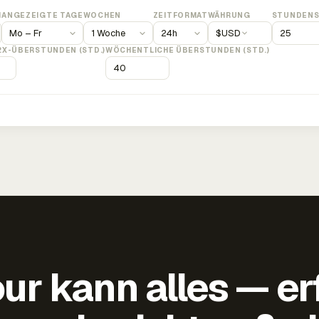
M
ANGEZEIGTE TAGE
WOCHEN
ZEITFORMAT
WÄHRUNG
STUNDENS
$
USD
2X-ÜBERSTUNDEN (STD.)
WÖCHENTLICHE ÜBERSTUNDEN (STD.)
ur kann alles — er