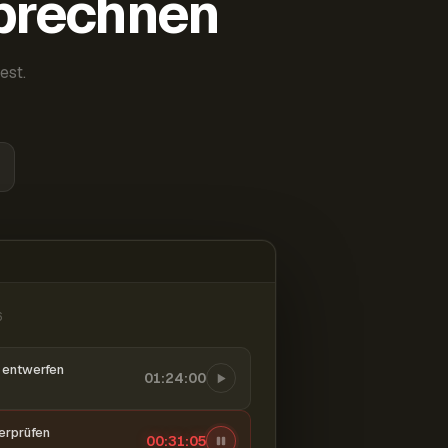
abrechnen
est.
6
entwerfen
01:24:00
berprüfen
00:31:06