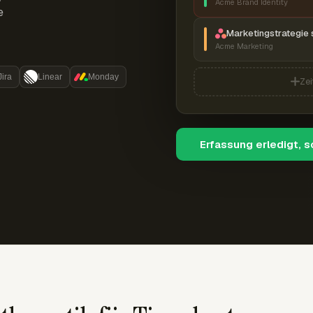
Acme Brand Identity
e
Marketingstrategie 
Acme Marketing
Jira
Linear
Monday
Zei
Erfassung erledigt, 