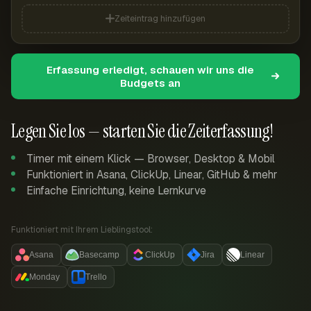
Zeiteintrag hinzufügen
Erfassung erledigt, schauen wir uns die
Budgets an
Legen Sie los — starten Sie die Zeiterfassung!
Timer mit einem Klick — Browser, Desktop & Mobil
Funktioniert in Asana, ClickUp, Linear, GitHub & mehr
Einfache Einrichtung, keine Lernkurve
Funktioniert mit Ihrem Lieblingstool:
Asana
Basecamp
ClickUp
Jira
Linear
Monday
Trello