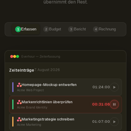
übernimmt den Rest.
Erfassen
Budget
Bericht
Rechnung
1
2
3
4
Everhour — Zeiterfassung
Zeiteinträge
7. August 2026
Homepage-Mockup entwerfen
01:24:00
Acme Web Project
Markenrichtlinien überprüfen
00:31:07
Acme Brand Identity
Marketingstrategie schreiben
01:07:00
Acme Marketing