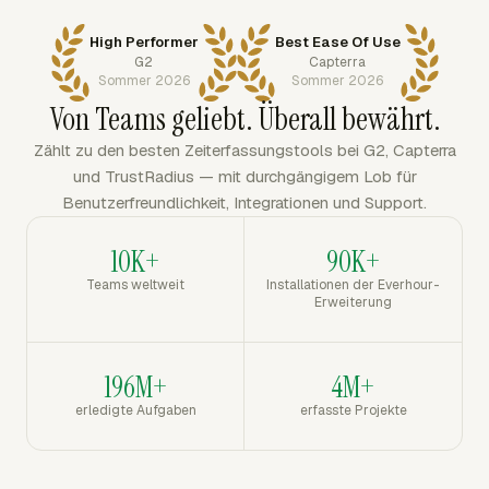
High Performer
Best Ease Of Use
G2
Capterra
Sommer 2026
Sommer 2026
Von Teams geliebt. Überall bewährt.
Zählt zu den besten Zeiterfassungstools bei G2, Capterra
und TrustRadius — mit durchgängigem Lob für
Benutzerfreundlichkeit, Integrationen und Support.
10K+
90K+
Teams weltweit
Installationen der Everhour-
Erweiterung
196M+
4M+
erledigte Aufgaben
erfasste Projekte