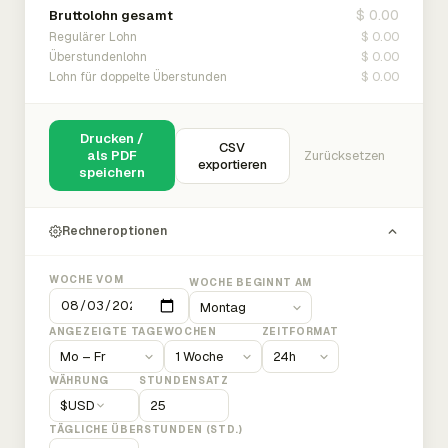
$ 0.00
Bruttolohn gesamt
$ 0.00
Regulärer Lohn
$ 0.00
Überstundenlohn
$ 0.00
Lohn für doppelte Überstunden
Drucken /
CSV
als PDF
Zurücksetzen
exportieren
speichern
Rechneroptionen
WOCHE VOM
WOCHE BEGINNT AM
ANGEZEIGTE TAGE
WOCHEN
ZEITFORMAT
WÄHRUNG
STUNDENSATZ
$
USD
TÄGLICHE ÜBERSTUNDEN (STD.)