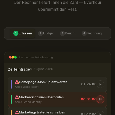
Der Rechner liefert Ihnen die Zahl — Everhour
übernimmt den Rest.
Erfassen
Budget
Bericht
Rechnung
1
2
3
4
Everhour — Zeiterfassung
Zeiteinträge
9. August 2026
Homepage-Mockup entwerfen
01:24:00
Acme Web Project
Markenrichtlinien überprüfen
00:31:07
Acme Brand Identity
Marketingstrategie schreiben
01:07:00