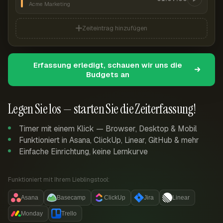
Acme Marketing
Zeiteintrag hinzufügen
Erfassung erledigt, schauen wir uns die
Budgets an
Legen Sie los — starten Sie die Zeiterfassung!
Timer mit einem Klick — Browser, Desktop & Mobil
Funktioniert in Asana, ClickUp, Linear, GitHub & mehr
Einfache Einrichtung, keine Lernkurve
Funktioniert mit Ihrem Lieblingstool:
Asana
Basecamp
ClickUp
Jira
Linear
Monday
Trello