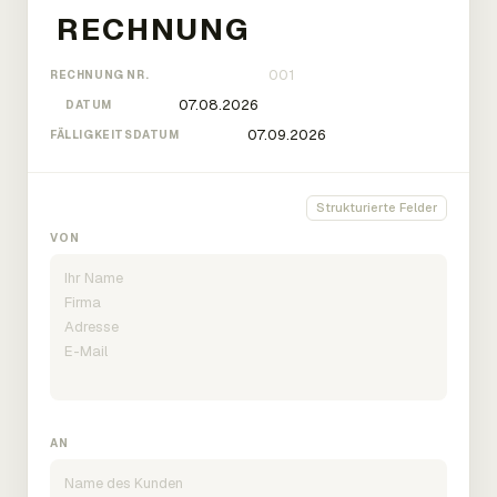
RECHNUNG NR.
DATUM
FÄLLIGKEITSDATUM
Strukturierte Felder
VON
AN