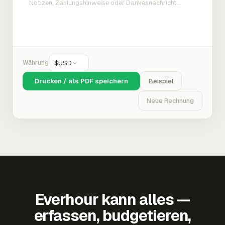
Währung
$
USD
Drucken / als PDF speichern
Beispiel
Neue Rechnung
Everhour kann alles —
erfassen, budgetieren,