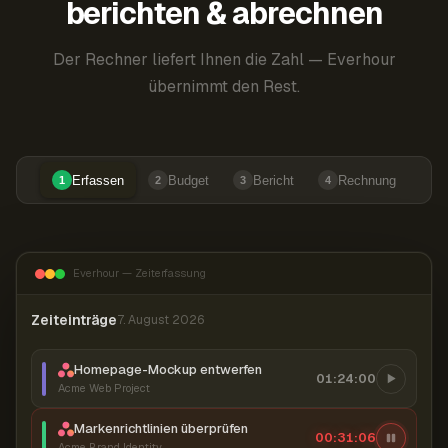
berichten & abrechnen
Der Rechner liefert Ihnen die Zahl — Everhour
übernimmt den Rest.
Erfassen
Budget
Bericht
Rechnung
1
2
3
4
Everhour — Zeiterfassung
Zeiteinträge
7. August 2026
Homepage-Mockup entwerfen
01:24:00
Acme Web Project
Markenrichtlinien überprüfen
00:31:07
Acme Brand Identity