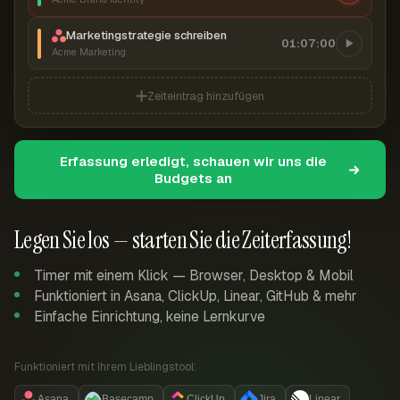
Marketingstrategie schreiben
01:07:00
Acme Marketing
Zeiteintrag hinzufügen
Erfassung erledigt, schauen wir uns die
Budgets an
Legen Sie los — starten Sie die Zeiterfassung!
Timer mit einem Klick — Browser, Desktop & Mobil
Funktioniert in Asana, ClickUp, Linear, GitHub & mehr
Einfache Einrichtung, keine Lernkurve
Funktioniert mit Ihrem Lieblingstool:
Asana
Basecamp
ClickUp
Jira
Linear