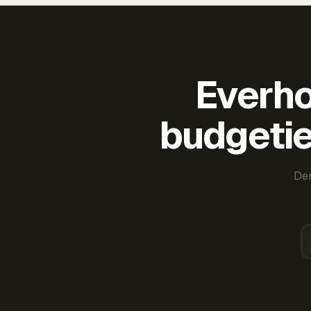
Everho
budgetie
Der