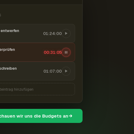
6
entwerfen
01:24:00
berprüfen
00:31:06
schreiben
01:07:00
teintrag hinzufügen
schauen wir uns die Budgets an