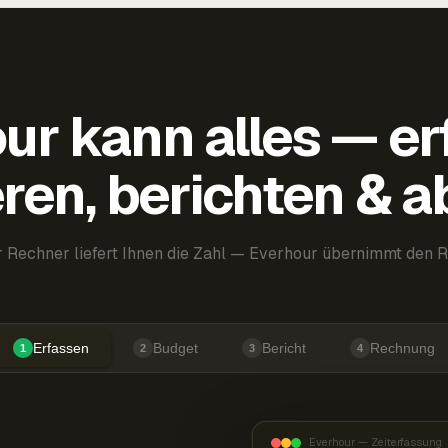
ur kann alles — er
ren, berichten & 
 Rechner liefert Ihnen die Zahl — Everhour übernimmt den R
Erfassen
Budget
Bericht
Rechnung
1
2
3
4
Everhour — Zeiterfassung