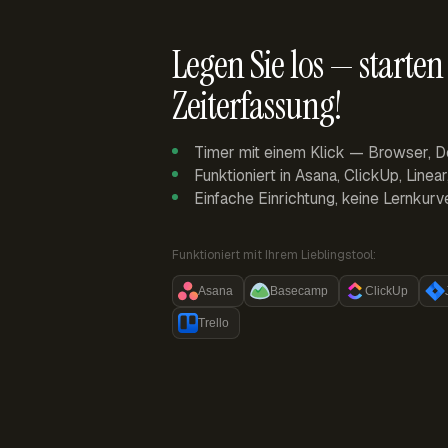
Legen Sie los — starten 
Zeiterfassung!
Timer mit einem Klick — Browser, D
Funktioniert in Asana, ClickUp, Linea
Einfache Einrichtung, keine Lernkurv
Funktioniert mit Ihrem Lieblingstool:
Asana
Basecamp
ClickUp
Trello