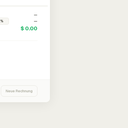
—
—
$ 0.00
Neue Rechnung