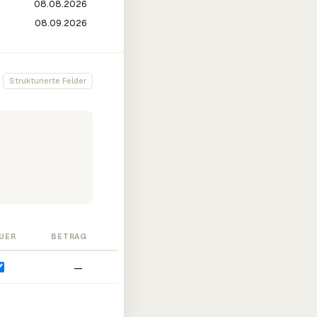
Strukturierte Felder
UER
BETRAG
—