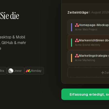
Sie die
Zeiteinträge
8. August 202
Homepage-Mockup 
Acme Web Project
esktop & Mobil
Markenrichtlinien ü
r, GitHub & mehr
Acme Brand Identity
e
Marketingstrategie 
Acme Marketing
Jira
Linear
Monday
Zei
Erfassung erledigt, 