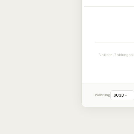
Währung
$
USD