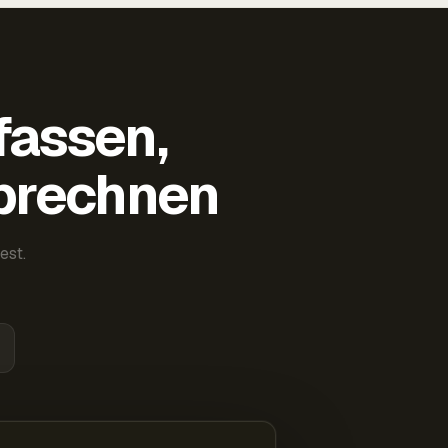
fassen,
abrechnen
est.