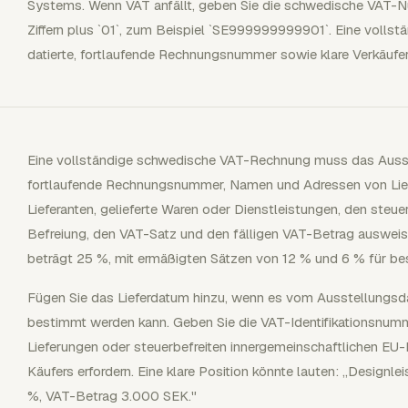
Systems. Wenn VAT anfällt, geben Sie die schwedische VAT-N
Ziffern plus `01`, zum Beispiel `SE999999999901`. Eine volls
datierte, fortlaufende Rechnungsnummer sowie klare Verkäufer
Eine vollständige schwedische VAT-Rechnung muss das Ausst
fortlaufende Rechnungsnummer, Namen und Adressen von Lie
Lieferanten, gelieferte Waren oder Dienstleistungen, den steu
Befreiung, den VAT-Satz und den fälligen VAT-Betrag auswei
beträgt 25 %, mit ermäßigten Sätzen von 12 % und 6 % für b
Fügen Sie das Lieferdatum hinzu, wenn es vom Ausstellungs
bestimmt werden kann. Geben Sie die VAT-Identifikationsnu
Lieferungen oder steuerbefreiten innergemeinschaftlichen EU
Käufers erfordern. Eine klare Position könnte lauten: „Design
%, VAT-Betrag 3.000 SEK."