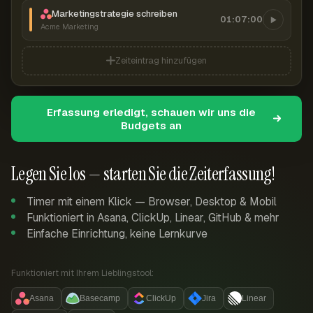
Marketingstrategie schreiben
01:07:00
Acme Marketing
Zeiteintrag hinzufügen
Erfassung erledigt, schauen wir uns die
Budgets an
Legen Sie los — starten Sie die Zeiterfassung!
Timer mit einem Klick — Browser, Desktop & Mobil
Funktioniert in Asana, ClickUp, Linear, GitHub & mehr
Einfache Einrichtung, keine Lernkurve
Funktioniert mit Ihrem Lieblingstool:
Asana
Basecamp
ClickUp
Jira
Linear