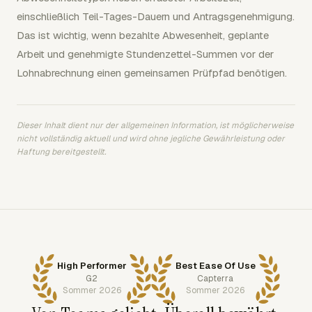
einschließlich Teil-Tages-Dauern und Antragsgenehmigung.
Das ist wichtig, wenn bezahlte Abwesenheit, geplante
Arbeit und genehmigte Stundenzettel-Summen vor der
Lohnabrechnung einen gemeinsamen Prüfpfad benötigen.
Dieser Inhalt dient nur der allgemeinen Information, ist möglicherweise
nicht vollständig aktuell und wird ohne jegliche Gewährleistung oder
Haftung bereitgestellt.
High Performer
Best Ease Of Use
G2
Capterra
Sommer 2026
Sommer 2026