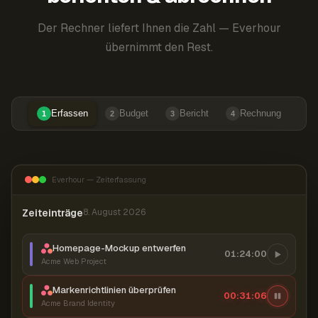
Der Rechner liefert Ihnen die Zahl — Everhour
übernimmt den Rest.
Erfassen
Budget
Bericht
Rechnung
1
2
3
4
Everhour — Zeiterfassung
Zeiteinträge
8. August 2026
Homepage-Mockup entwerfen
01:24:00
Acme Web Project
Markenrichtlinien überprüfen
00:31:07
Acme Brand Identity