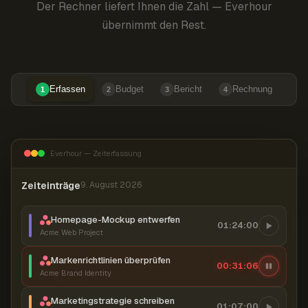
Der Rechner liefert Ihnen die Zahl — Everhour
übernimmt den Rest.
Erfassen
Budget
Bericht
Rechnung
1
2
3
4
Everhour — Zeiterfassung
Zeiteinträge
9. August 2026
Homepage-Mockup entwerfen
01:24:00
Acme Web Project
Markenrichtlinien überprüfen
00:31:07
Acme Brand Identity
Marketingstrategie schreiben
01:07:00