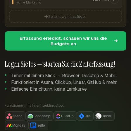
Acme Marketing
Zeiteintrag hinzufügen
Erfassung erledigt, schauen wir uns die
Budgets an
Legen Sie los — starten Sie die Zeiterfassung!
Timer mit einem Klick — Browser, Desktop & Mobil
Funktioniert in Asana, ClickUp, Linear, GitHub & mehr
Einfache Einrichtung, keine Lernkurve
Funktioniert mit Ihrem Lieblingstool:
Asana
Basecamp
ClickUp
Jira
Linear
Monday
Trello