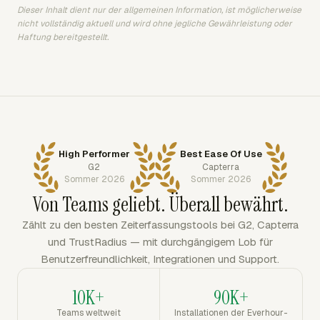
Dieser Inhalt dient nur der allgemeinen Information, ist möglicherweise
nicht vollständig aktuell und wird ohne jegliche Gewährleistung oder
Haftung bereitgestellt.
High Performer
Best Ease Of Use
G2
Capterra
Sommer 2026
Sommer 2026
Von Teams geliebt. Überall bewährt.
Zählt zu den besten Zeiterfassungstools bei G2, Capterra
und TrustRadius — mit durchgängigem Lob für
Benutzerfreundlichkeit, Integrationen und Support.
10K+
90K+
Teams weltweit
Installationen der Everhour-