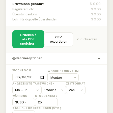
$ 0.00
Bruttolohn gesamt
$ 0.00
Regulärer Lohn
$ 0.00
Überstundenlohn
$ 0.00
Lohn für doppelte Überstunden
Drucken /
CSV
als PDF
Zurücksetzen
exportieren
speichern
Rechneroptionen
WOCHE VOM
WOCHE BEGINNT AM
ANGEZEIGTE TAGE
WOCHEN
ZEITFORMAT
WÄHRUNG
STUNDENSATZ
$
USD
TÄGLICHE ÜBERSTUNDEN (STD.)