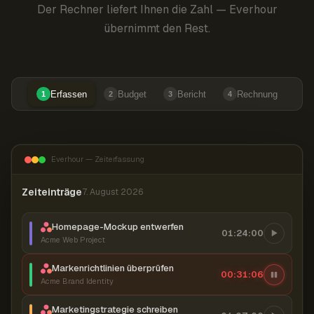
Der Rechner liefert Ihnen die Zahl — Everhour
übernimmt den Rest.
Erfassen
Budget
Bericht
Rechnung
1
2
3
4
Everhour — Zeiterfassung
Zeiteinträge
7. August 2026
Homepage-Mockup entwerfen
01:24:00
Acme Web Project
Markenrichtlinien überprüfen
00:31:06
Acme Brand Identity
Marketingstrategie schreiben