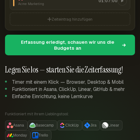
01:07:00
Acme Marketing
Zeiteintrag hinzufügen
Erfassung erledigt, schauen wir uns die
Budgets an
Legen Sie los — starten Sie die Zeiterfassung!
Timer mit einem Klick — Browser, Desktop & Mobil
Funktioniert in Asana, ClickUp, Linear, GitHub & mehr
Einfache Einrichtung, keine Lernkurve
Funktioniert mit Ihrem Lieblingstool:
Asana
Basecamp
ClickUp
Jira
Linear
Monday
Trello