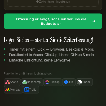
Zeiteintrag hinzufügen
Erfassung erledigt, schauen wir uns die
Budgets an
Legen Sie los — starten Sie die Zeiterfassung!
Timer mit einem Klick — Browser, Desktop & Mobil
Funktioniert in Asana, ClickUp, Linear, GitHub & mehr
Einfache Einrichtung, keine Lernkurve
Funktioniert mit Ihrem Lieblingstool:
Asana
Basecamp
ClickUp
Jira
Linear
Monday
Trello