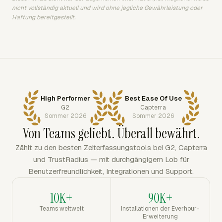
nicht vollständig aktuell und wird ohne jegliche Gewährleistung oder
Haftung bereitgestellt.
High Performer
Best Ease Of Use
G2
Capterra
Sommer 2026
Sommer 2026
Von Teams geliebt. Überall bewährt.
Zählt zu den besten Zeiterfassungstools bei G2, Capterra
und TrustRadius — mit durchgängigem Lob für
Benutzerfreundlichkeit, Integrationen und Support.
10K+
90K+
Teams weltweit
Installationen der Everhour-
Erweiterung