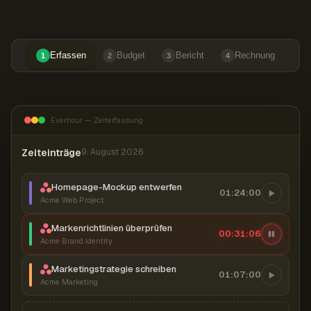
Erfassen
Budget
Bericht
Rechnung
1
2
3
4
Everhour — Zeiterfassung
Zeiteinträge
9. August 2026
Homepage-Mockup entwerfen
01:24:00
Acme Web Project
Markenrichtlinien überprüfen
00:31:07
Acme Brand Identity
Marketingstrategie schreiben
01:07:00
Acme Marketing