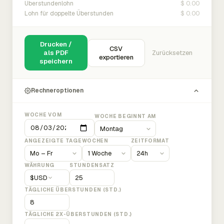
$ 0.00
Überstundenlohn
$ 0.00
Lohn für doppelte Überstunden
Drucken /
CSV
als PDF
Zurücksetzen
exportieren
speichern
Rechneroptionen
WOCHE VOM
WOCHE BEGINNT AM
ANGEZEIGTE TAGE
WOCHEN
ZEITFORMAT
WÄHRUNG
STUNDENSATZ
$
USD
TÄGLICHE ÜBERSTUNDEN (STD.)
TÄGLICHE 2X-ÜBERSTUNDEN (STD.)