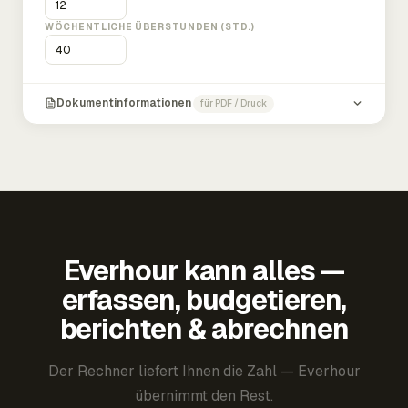
WÖCHENTLICHE ÜBERSTUNDEN (STD.)
Dokumentinformationen
für PDF / Druck
Everhour kann alles —
erfassen, budgetieren,
berichten & abrechnen
Der Rechner liefert Ihnen die Zahl — Everhour
übernimmt den Rest.