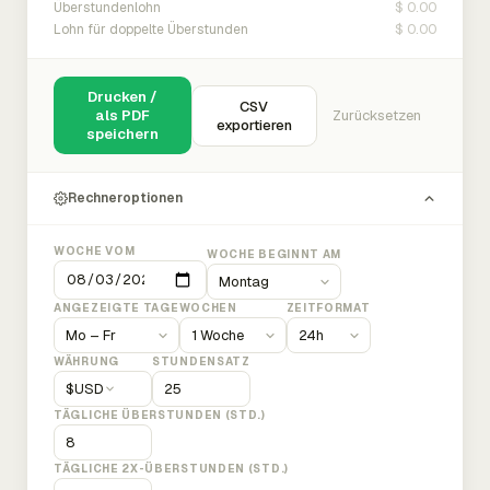
$ 0.00
Überstundenlohn
$ 0.00
Lohn für doppelte Überstunden
Drucken /
CSV
als PDF
Zurücksetzen
exportieren
speichern
Rechneroptionen
WOCHE VOM
WOCHE BEGINNT AM
ANGEZEIGTE TAGE
WOCHEN
ZEITFORMAT
WÄHRUNG
STUNDENSATZ
$
USD
TÄGLICHE ÜBERSTUNDEN (STD.)
TÄGLICHE 2X-ÜBERSTUNDEN (STD.)