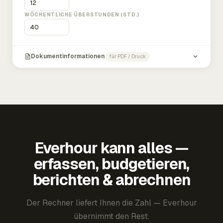
WÖCHENTLICHE ÜBERSTUNDEN (STD.)
Dokumentinformationen
für PDF / Druck
Everhour kann alles —
erfassen, budgetieren,
berichten & abrechnen
Der Rechner liefert Ihnen die Zahl — Everhour
übernimmt den Rest.