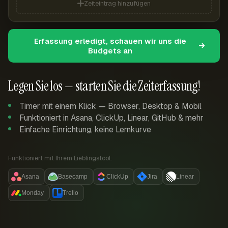
Zeiteintrag hinzufügen
Erfassung erledigt, schauen wir uns die
Budgets an
Legen Sie los — starten Sie die Zeiterfassung!
Timer mit einem Klick — Browser, Desktop & Mobil
Funktioniert in Asana, ClickUp, Linear, GitHub & mehr
Einfache Einrichtung, keine Lernkurve
Funktioniert mit Ihrem Lieblingstool:
Asana
Basecamp
ClickUp
Jira
Linear
Monday
Trello