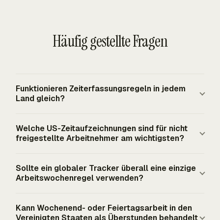
Häufig gestellte Fragen
Funktionieren Zeiterfassungsregeln in jedem
Land gleich?
Nein. Eine globale Zeiterfassungseinrichtung benötigt
Welche US-Zeitaufzeichnungen sind für nicht
eine Konfiguration auf Länderebene, weil Regeln zu
freigestellte Arbeitnehmer am wichtigsten?
Arbeitszeit, Überstunden, Datenschutz, Aufbewahrung
und Payroll-Aufzeichnungen je nach Rechtsordnung
Für Arbeitnehmer, die unter die Mindestlohn- oder
Sollte ein globaler Tracker überall eine einzige
variieren. Die bundesweite US-Grundlage verlangt
Überstundenbestimmungen des FLSA fallen, müssen
Arbeitswochenregel verwenden?
genaue Aufzeichnungen für erfasste nicht freigestellte
Arbeitgeberaufzeichnungen die an jedem Arbeitstag
Arbeitnehmer, einschließlich täglich geleisteter Stunden
geleisteten Stunden und die insgesamt in jeder
Eine einzige Arbeitswochenregel schafft Risiken, wenn
Kann Wochenend- oder Feiertagsarbeit in den
und insgesamt geleisteter Stunden in jeder
Arbeitswoche geleisteten Stunden ausweisen. Erfasste
unterschiedliche Rechtsordnungen unterschiedliche
Vereinigten Staaten als Überstunden behandelt