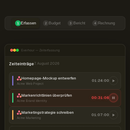
Erfassen
Budget
Bericht
Rechnung
1
2
3
4
Everhour — Zeiterfassung
Zeiteinträge
7. August 2026
Homepage-Mockup entwerfen
01:24:00
Acme Web Project
Markenrichtlinien überprüfen
00:31:07
Acme Brand Identity
Marketingstrategie schreiben
01:07:00
Acme Marketing