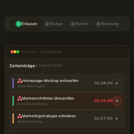
Erfassen
Budget
Bericht
Rechnung
1
2
3
4
Everhour — Zeiterfassung
Zeiteinträge
6. August 2026
Homepage-Mockup entwerfen
01:24:00
Acme Web Project
Markenrichtlinien überprüfen
00:31:07
Acme Brand Identity
Marketingstrategie schreiben
01:07:00
Acme Marketing