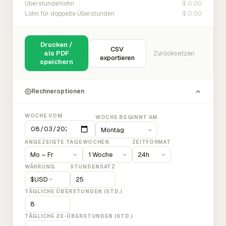
$ 0.00
Überstundenlohn
$ 0.00
Lohn für doppelte Überstunden
Drucken /
CSV
als PDF
Zurücksetzen
exportieren
speichern
Rechneroptionen
WOCHE VOM
WOCHE BEGINNT AM
ANGEZEIGTE TAGE
WOCHEN
ZEITFORMAT
WÄHRUNG
STUNDENSATZ
$
USD
TÄGLICHE ÜBERSTUNDEN (STD.)
TÄGLICHE 2X-ÜBERSTUNDEN (STD.)