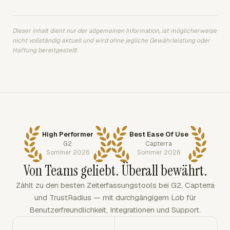
Dieser Inhalt dient nur der allgemeinen Information, ist möglicherweise
nicht vollständig aktuell und wird ohne jegliche Gewährleistung oder
Haftung bereitgestellt.
High Performer
Best Ease Of Use
G2
Capterra
Sommer 2026
Sommer 2026
Von Teams geliebt. Überall bewährt.
Zählt zu den besten Zeiterfassungstools bei G2, Capterra
und TrustRadius — mit durchgängigem Lob für
Benutzerfreundlichkeit, Integrationen und Support.