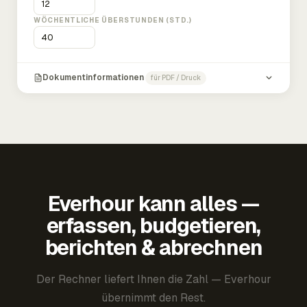
WÖCHENTLICHE ÜBERSTUNDEN (STD.)
Dokumentinformationen
für PDF / Druck
Everhour kann alles —
erfassen, budgetieren,
berichten & abrechnen
Der Rechner liefert Ihnen die Zahl — Everhour
übernimmt den Rest.