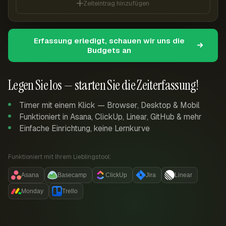
Zeiteintrag hinzufügen
Erfassung erledigt, schauen wir uns die
Budgets an
Legen Sie los — starten Sie die Zeiterfassung!
Timer mit einem Klick — Browser, Desktop & Mobil
Funktioniert in Asana, ClickUp, Linear, GitHub & mehr
Einfache Einrichtung, keine Lernkurve
Funktioniert mit Ihrem Lieblingstool:
Asana
Basecamp
ClickUp
Jira
Linear
Monday
Trello