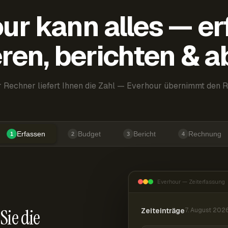
ur kann alles — er
ren, berichten & 
 Rechner liefert Ihnen die Zahl — Everhour übernimmt den R
Erfassen
Budget
Bericht
Rechnung
1
2
3
4
Everhour — Zeiterfassung
Sie die
Zeiteinträge
7. August 202