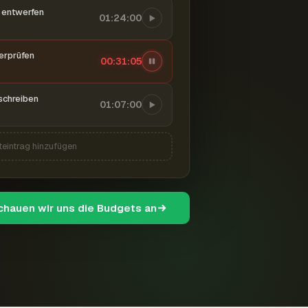
entwerfen
01:24:00
berprüfen
00:31:06
schreiben
01:07:00
teintrag hinzufügen
schauen wir uns die Budgets an