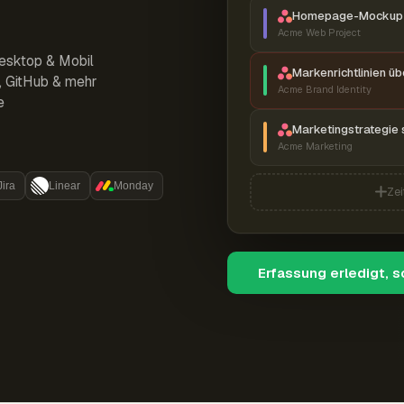
Homepage-Mockup 
Acme Web Project
esktop & Mobil
Markenrichtlinien ü
r, GitHub & mehr
Acme Brand Identity
e
Marketingstrategie 
Acme Marketing
Jira
Linear
Monday
Zei
Erfassung erledigt, 