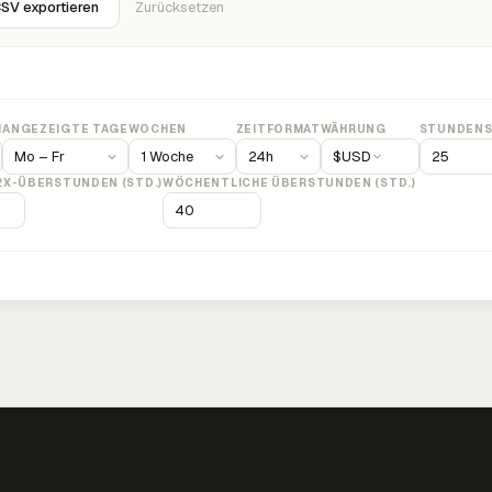
SV exportieren
Zurücksetzen
M
ANGEZEIGTE TAGE
WOCHEN
ZEITFORMAT
WÄHRUNG
STUNDENS
$
USD
2X-ÜBERSTUNDEN (STD.)
WÖCHENTLICHE ÜBERSTUNDEN (STD.)