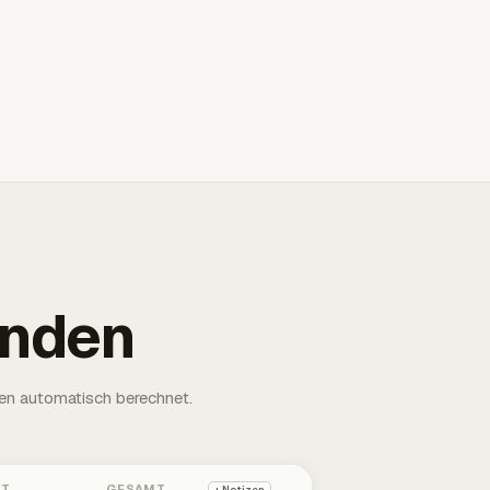
unden
en automatisch berechnet.
HT
GESAMT