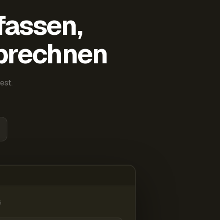
fassen,
abrechnen
est.
6