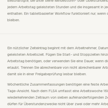
Beschäftigte, die unter seine Mindestlohn- oder Überstunde
jedem Arbeitstag geleisteten Stunden und die insgesamt in j
enthalten. Ein tabletbasierter Workflow funktioniert nur, wenn 
bleiben.
Ein nützlicher Zeiteintrag beginnt mit dem Arbeitnehmer, Dat
geleisteten Arbeitszeit. Fügen Sie Start- und Stoppzeiten hinzu
Arbeitstag benötigen, oder verwenden Sie eine Dauer, wenn die 
erlaubt. Trennen Sie abrechenbare von nicht abrechenbarer Ar
damit sie in einer Freigabeprüfung lesbar bleiben.
Wöchentliche Zusammenfassungen benötigen eine feste Arbeits
Tage-Ansicht. Nach dem FLSA umfasst eine Arbeitswoche 168
wiederkehrenden Zeitraum von sieben aufeinanderfolgenden 
dürfen für Überstundenzwecke nicht über zwei oder mehr Arb