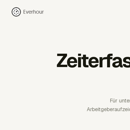
Everhour
Zeiterfa
Für unte
Arbeitgeberaufze