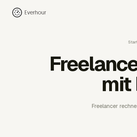
Everhour
Star
Freelanc
mit
Freelancer rechnen