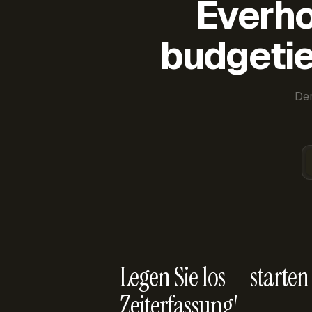
Everho
budgetie
Der
Legen Sie los — starten 
Zeiterfassung!