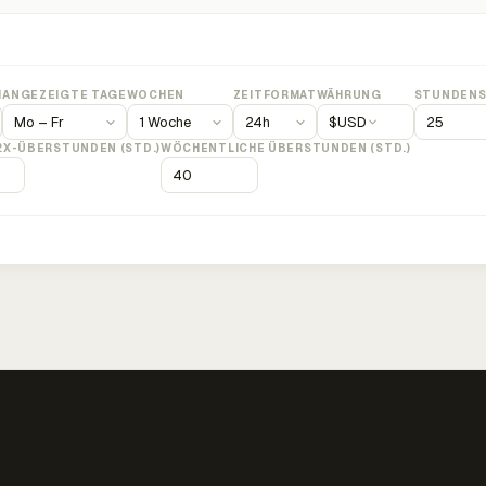
M
ANGEZEIGTE TAGE
WOCHEN
ZEITFORMAT
WÄHRUNG
STUNDENS
$
USD
2X-ÜBERSTUNDEN (STD.)
WÖCHENTLICHE ÜBERSTUNDEN (STD.)