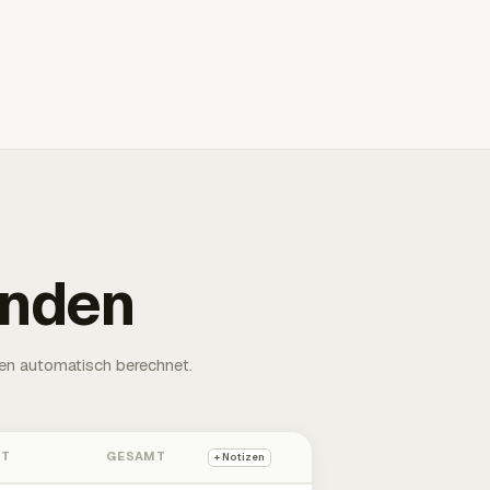
unden
en automatisch berechnet.
HT
GESAMT
+ Notizen