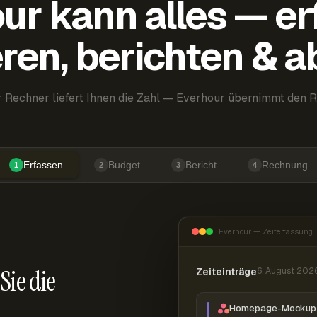
ur kann alles — er
ren, berichten & 
 Rechner liefert Ihnen die Zahl — Everhour übernimmt den R
Erfassen
Budget
Bericht
Rechnung
1
2
3
4
Everhour — Zeiterfassung
Sie die
Zeiteinträge
6. August 202
Homepage-Mockup 