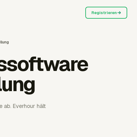
Registrieren
llung
ssoftware
lung
e ab. Everhour hält