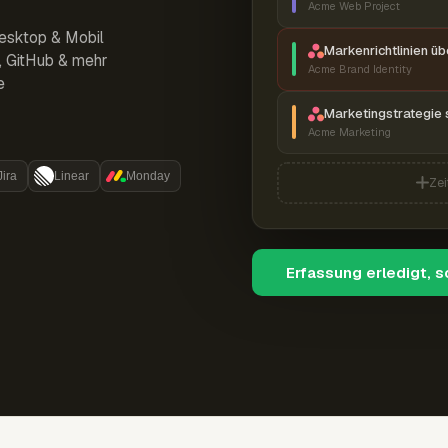
Acme Web Project
esktop & Mobil
Markenrichtlinien ü
r, GitHub & mehr
Acme Brand Identity
e
Marketingstrategie 
Acme Marketing
Jira
Linear
Monday
Zei
Erfassung erledigt, 