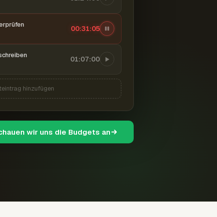
berprüfen
00:31:06
schreiben
01:07:00
teintrag hinzufügen
schauen wir uns die Budgets an