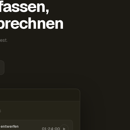
fassen,
abrechnen
est.
6
entwerfen
01:24:00