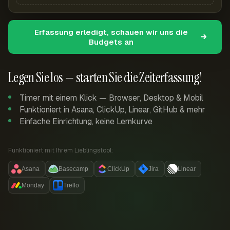
Erfassung erledigt, schauen wir uns die
Budgets an
Legen Sie los — starten Sie die Zeiterfassung!
Timer mit einem Klick — Browser, Desktop & Mobil
Funktioniert in Asana, ClickUp, Linear, GitHub & mehr
Einfache Einrichtung, keine Lernkurve
Funktioniert mit Ihrem Lieblingstool:
Asana
Basecamp
ClickUp
Jira
Linear
Monday
Trello