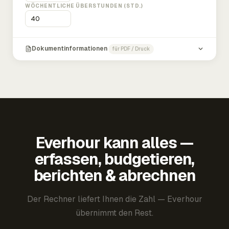
WÖCHENTLICHE ÜBERSTUNDEN (STD.)
Dokumentinformationen
für PDF / Druck
Everhour kann alles —
erfassen, budgetieren,
berichten & abrechnen
Der Rechner liefert Ihnen die Zahl — Everhour
übernimmt den Rest.