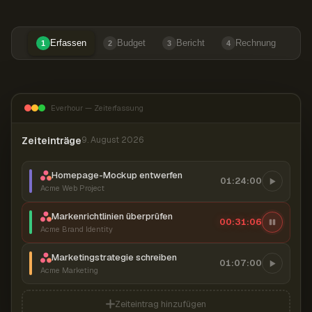
Erfassen
Budget
Bericht
Rechnung
1
2
3
4
Everhour — Zeiterfassung
Zeiteinträge
9. August 2026
Homepage-Mockup entwerfen
01:24:00
Acme Web Project
Markenrichtlinien überprüfen
00:31:07
Acme Brand Identity
Marketingstrategie schreiben
01:07:00
Acme Marketing
Zeiteintrag hinzufügen