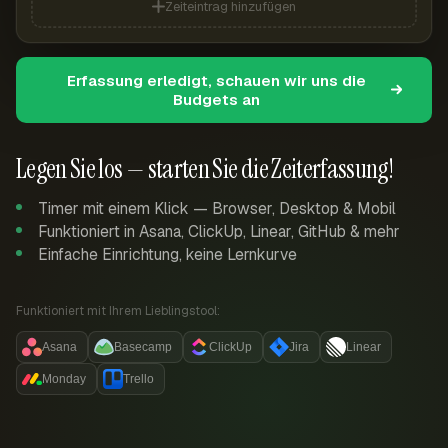
Zeiteintrag hinzufügen
Erfassung erledigt, schauen wir uns die
Budgets an
Legen Sie los — starten Sie die Zeiterfassung!
Timer mit einem Klick — Browser, Desktop & Mobil
Funktioniert in Asana, ClickUp, Linear, GitHub & mehr
Einfache Einrichtung, keine Lernkurve
Funktioniert mit Ihrem Lieblingstool:
Asana
Basecamp
ClickUp
Jira
Linear
Monday
Trello