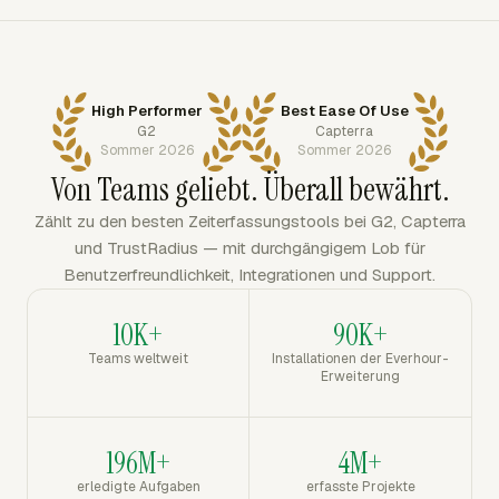
High Performer
Best Ease Of Use
G2
Capterra
Sommer 2026
Sommer 2026
Von Teams geliebt. Überall bewährt.
Zählt zu den besten Zeiterfassungstools bei G2, Capterra
und TrustRadius — mit durchgängigem Lob für
Benutzerfreundlichkeit, Integrationen und Support.
10K+
90K+
Teams weltweit
Installationen der Everhour-
Erweiterung
196M+
4M+
erledigte Aufgaben
erfasste Projekte