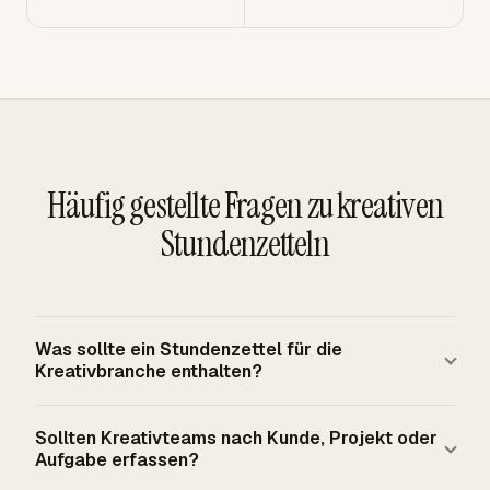
Häufig gestellte Fragen zu kreativen
Stundenzetteln
Was sollte ein Stundenzettel für die
Kreativbranche enthalten?
Ein Stundenzettel für die Kreativbranche sollte die
Sollten Kreativteams nach Kunde, Projekt oder
arbeitende Person, Datum, Kunde, Projekt, Aufgabe,
Aufgabe erfassen?
geleistete Stunden, Abrechenbarkeitsstatus, Notizen und