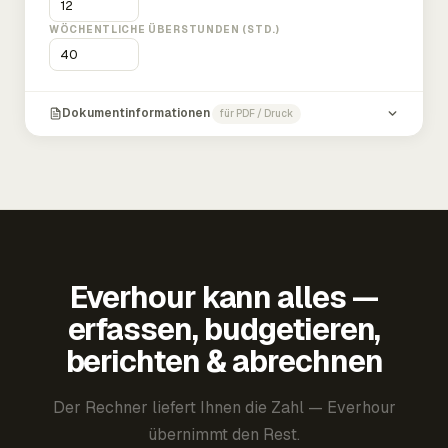
WÖCHENTLICHE ÜBERSTUNDEN (STD.)
Dokumentinformationen
für PDF / Druck
Everhour kann alles —
erfassen, budgetieren,
berichten & abrechnen
Der Rechner liefert Ihnen die Zahl — Everhour
übernimmt den Rest.