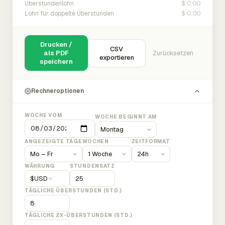
$ 0.00
Überstundenlohn
$ 0.00
Lohn für doppelte Überstunden
Drucken /
CSV
als PDF
Zurücksetzen
exportieren
speichern
Rechneroptionen
WOCHE VOM
WOCHE BEGINNT AM
ANGEZEIGTE TAGE
WOCHEN
ZEITFORMAT
WÄHRUNG
STUNDENSATZ
$
USD
TÄGLICHE ÜBERSTUNDEN (STD.)
TÄGLICHE 2X-ÜBERSTUNDEN (STD.)