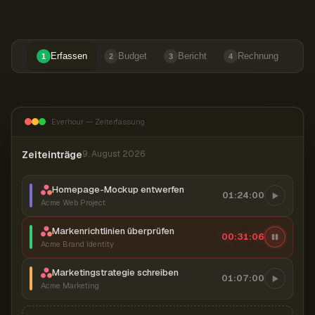
Erfassen
Budget
Bericht
Rechnung
1
2
3
4
Everhour — Zeiterfassung
Zeiteinträge
9. August 2026
Homepage-Mockup entwerfen
01:24:00
Acme Web Project
Markenrichtlinien überprüfen
00:31:07
Acme Brand Identity
Marketingstrategie schreiben
01:07:00
Acme Marketing