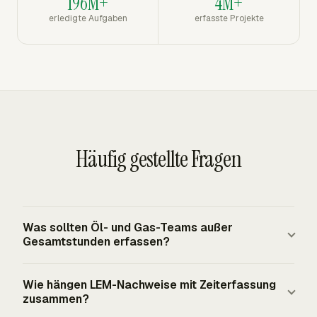
196M+
4M+
erledigte Aufgaben
erfasste Projekte
Häufig gestellte Fragen
Was sollten Öl- und Gas-Teams außer
Gesamtstunden erfassen?
Öl- und Gas-Teams sollten Arbeitnehmer, Datum,
Wie hängen LEM-Nachweise mit Zeiterfassung
Standort, Schicht, Gewerk, Aufgabe oder Arbeitsauftrag,
zusammen?
Kostencode, Stunden und Vergütungskategorie erfassen.