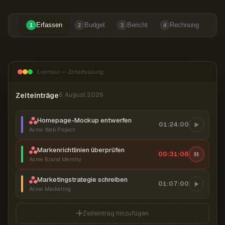
Erfassen
Budget
Bericht
Rechnung
1
2
3
4
Everhour — Zeiterfassung
Zeiteinträge
6. August 2026
Homepage-Mockup entwerfen
01:24:00
Acme Web Project
Markenrichtlinien überprüfen
00:31:07
Acme Brand Identity
Marketingstrategie schreiben
01:07:00
Acme Marketing
Zeiteintrag hinzufügen