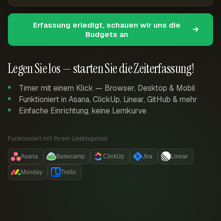
Erfassung erledigt, schauen wir uns die
Budgets an
Legen Sie los — starten Sie die Zeiterfassung!
Timer mit einem Klick — Browser, Desktop & Mobil
Funktioniert in Asana, ClickUp, Linear, GitHub & mehr
Einfache Einrichtung, keine Lernkurve
Funktioniert mit Ihrem Lieblingstool:
Asana
Basecamp
ClickUp
Jira
Linear
Monday
Trello