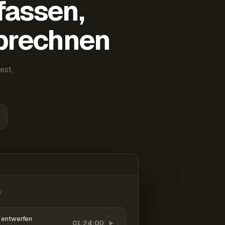
fassen,
abrechnen
est.
6
entwerfen
01:24:00