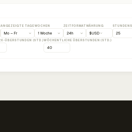
M
ANGEZEIGTE TAGE
WOCHEN
ZEITFORMAT
WÄHRUNG
STUNDENS
$
USD
2X-ÜBERSTUNDEN (STD.)
WÖCHENTLICHE ÜBERSTUNDEN (STD.)