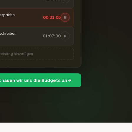
berprüfen
00:31:06
schreiben
01:07:00
teintrag hinzufügen
schauen wir uns die Budgets an