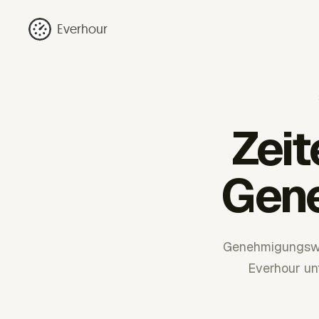
Everhour
Zei
Gen
Genehmigungswo
Everhour un