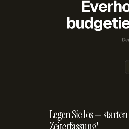
Everho
budgetie
Der
Legen Sie los — starten 
Zeiterfassung!