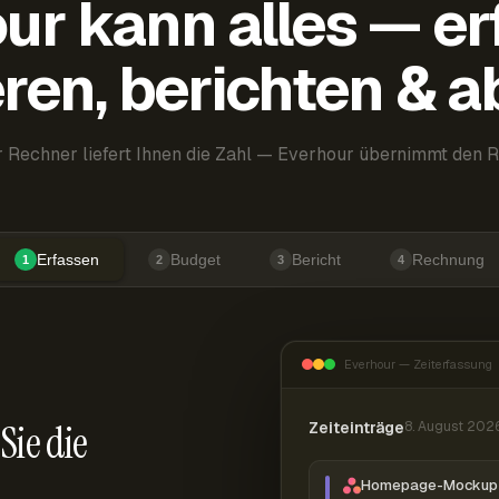
ur kann alles — er
ren, berichten & 
 Rechner liefert Ihnen die Zahl — Everhour übernimmt den R
Erfassen
Budget
Bericht
Rechnung
1
2
3
4
Everhour — Zeiterfassung
Sie die
Zeiteinträge
8. August 202
Homepage-Mockup 