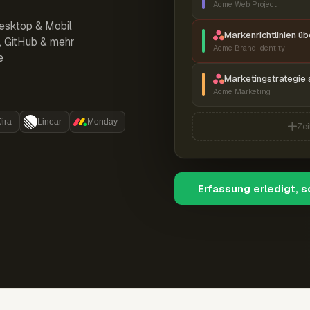
Acme Web Project
esktop & Mobil
Markenrichtlinien ü
r, GitHub & mehr
Acme Brand Identity
e
Marketingstrategie 
Acme Marketing
Jira
Linear
Monday
Zei
Erfassung erledigt, 