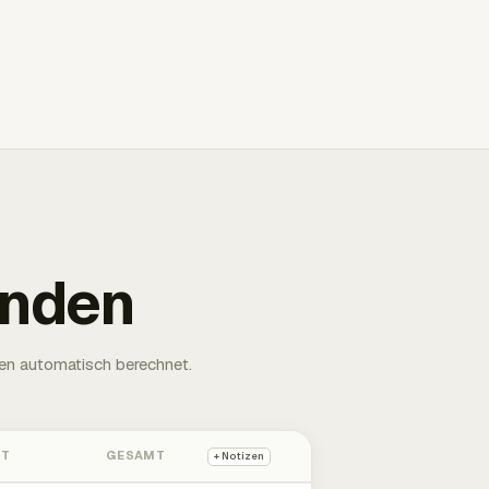
unden
en automatisch berechnet.
HT
GESAMT
+ Notizen