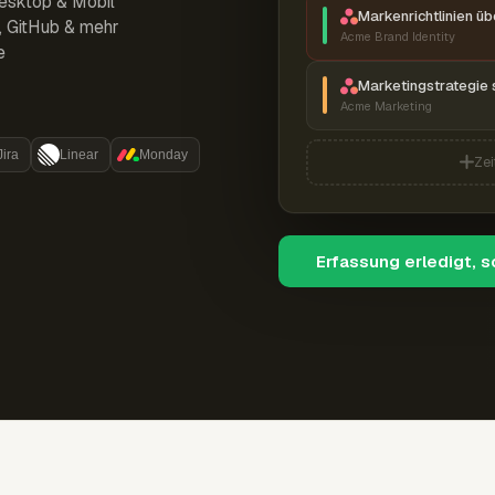
esktop & Mobil
Markenrichtlinien ü
r, GitHub & mehr
Acme Brand Identity
e
Marketingstrategie 
Acme Marketing
Jira
Linear
Monday
Zei
Erfassung erledigt, 