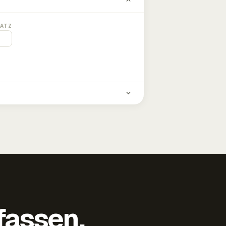
ATZ
fassen,