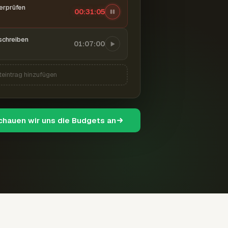
berprüfen
00:31:06
schreiben
01:07:00
teintrag hinzufügen
schauen wir uns die Budgets an