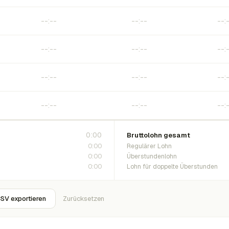
0:00
Bruttolohn gesamt
0:00
Regulärer Lohn
0:00
Überstundenlohn
0:00
Lohn für doppelte Überstunden
SV exportieren
Zurücksetzen