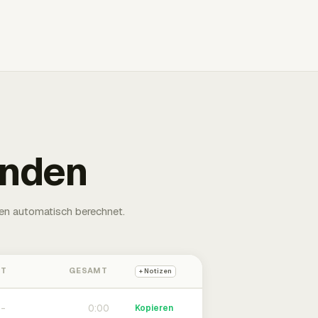
unden
en automatisch berechnet.
HT
GESAMT
+ Notizen
0:00
Kopieren