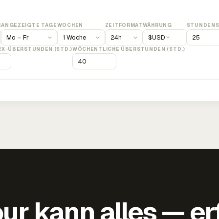
M
ANGEZEIGTE TAGE
WOCHEN
ZEITFORMAT
WÄHRUNG
STUNDENS
$
USD
2X-ÜBERSTUNDEN (STD.)
WÖCHENTLICHE ÜBERSTUNDEN (STD.)
ur kann alles — er