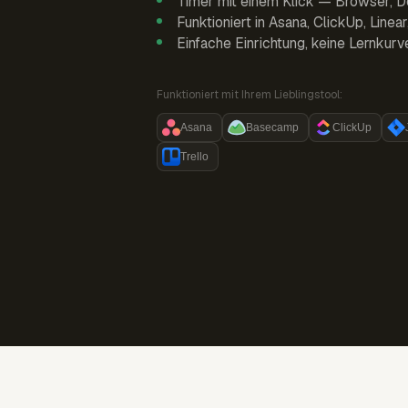
Timer mit einem Klick — Browser, D
Funktioniert in Asana, ClickUp, Linea
Einfache Einrichtung, keine Lernkurv
Funktioniert mit Ihrem Lieblingstool:
Asana
Basecamp
ClickUp
Trello