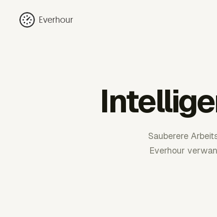
Everhour
Intellig
Sauberere Arbeit
Everhour verwand