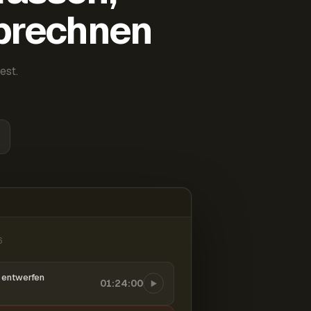
abrechnen
est.
6
entwerfen
01:24:00