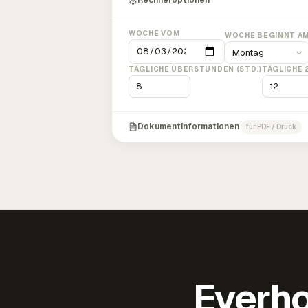
Rechneroptionen
WOCHE VOM
WOCHE BEGINNT A
TÄGLICHE ÜBERSTUNDEN (STD.)
TÄGLICHE 
Dokumentinformationen
für PDF / Druck
Everho