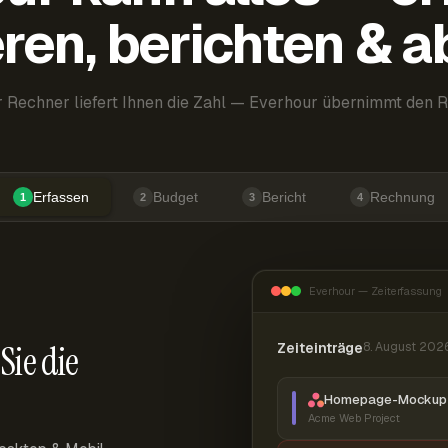
ren, berichten & 
 Rechner liefert Ihnen die Zahl — Everhour übernimmt den R
Erfassen
Budget
Bericht
Rechnung
1
2
3
4
Everhour — Zeiterfassung
Sie die
Zeiteinträge
8. August 202
Homepage-Mockup 
Acme Web Project