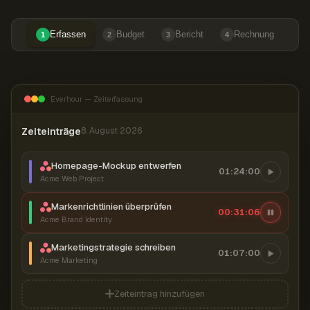
Erfassen
Budget
Bericht
Rechnung
1
2
3
4
Everhour — Zeiterfassung
Zeiteinträge
8. August 2026
Homepage-Mockup entwerfen
01:24:00
Acme Web Project
Markenrichtlinien überprüfen
00:31:07
Acme Brand Identity
Marketingstrategie schreiben
01:07:00
Acme Marketing
Zeiteintrag hinzufügen