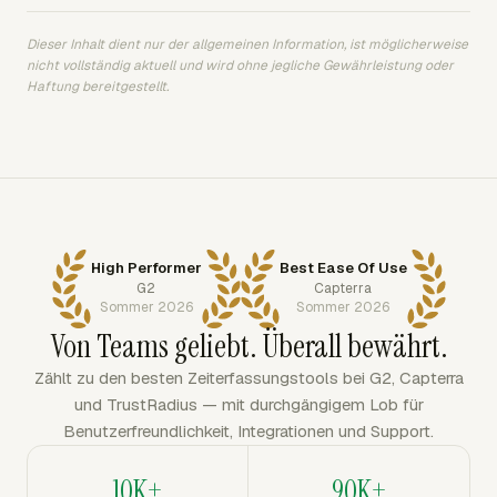
Dieser Inhalt dient nur der allgemeinen Information, ist möglicherweise
nicht vollständig aktuell und wird ohne jegliche Gewährleistung oder
Haftung bereitgestellt.
High Performer
Best Ease Of Use
G2
Capterra
Sommer 2026
Sommer 2026
Von Teams geliebt. Überall bewährt.
Zählt zu den besten Zeiterfassungstools bei G2, Capterra
und TrustRadius — mit durchgängigem Lob für
Benutzerfreundlichkeit, Integrationen und Support.
10K+
90K+