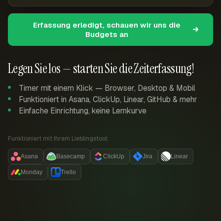
Erfassung erledigt, schauen wir uns die
Budgets an
Legen Sie los — starten Sie die Zeiterfassung!
Timer mit einem Klick — Browser, Desktop & Mobil
Funktioniert in Asana, ClickUp, Linear, GitHub & mehr
Einfache Einrichtung, keine Lernkurve
Funktioniert mit Ihrem Lieblingstool:
Asana
Basecamp
ClickUp
Jira
Linear
Monday
Trello