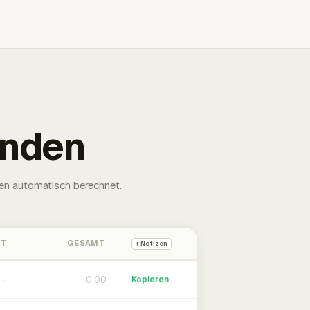
unden
en automatisch berechnet.
HT
GESAMT
+ Notizen
0:00
Kopieren