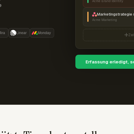
Acme Brand Identity
e
Marketingstrategie 
Acme Marketing
Jira
Linear
Monday
Zei
Erfassung erledigt, 