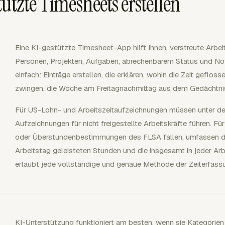
ützte Timesheets erstellen
Eine KI-gestützte Timesheet-App hilft Ihnen, verstreute Arbe
Personen, Projekten, Aufgaben, abrechenbarem Status und Not
einfach: Einträge erstellen, die erklären, wohin die Zeit gefloss
zwingen, die Woche am Freitagnachmittag aus dem Gedächtnis 
Für US-Lohn- und Arbeitszeitaufzeichnungen müssen unter de
Aufzeichnungen für nicht freigestellte Arbeitskräfte führen. Fü
oder Überstundenbestimmungen des FLSA fallen, umfassen d
Arbeitstag geleisteten Stunden und die insgesamt in jeder A
erlaubt jede vollständige und genaue Methode der Zeiterfass
KI-Unterstützung funktioniert am besten, wenn sie Kategorie