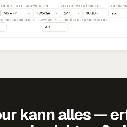
M
ANGEZEIGTE TAGE
WOCHEN
ZEITFORMAT
WÄHRUNG
STUNDENS
$
USD
2X-ÜBERSTUNDEN (STD.)
WÖCHENTLICHE ÜBERSTUNDEN (STD.)
ur kann alles — er