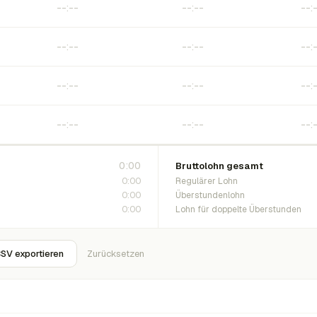
0:00
Bruttolohn gesamt
0:00
Regulärer Lohn
0:00
Überstundenlohn
0:00
Lohn für doppelte Überstunden
SV exportieren
Zurücksetzen