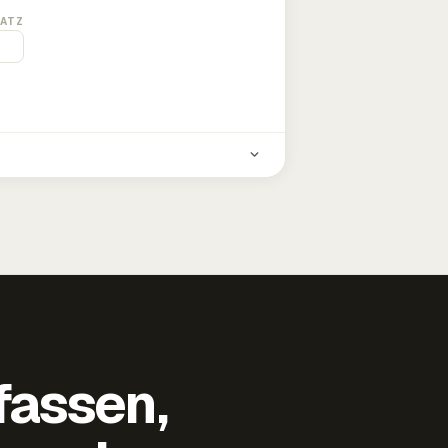
ATZ
fassen,