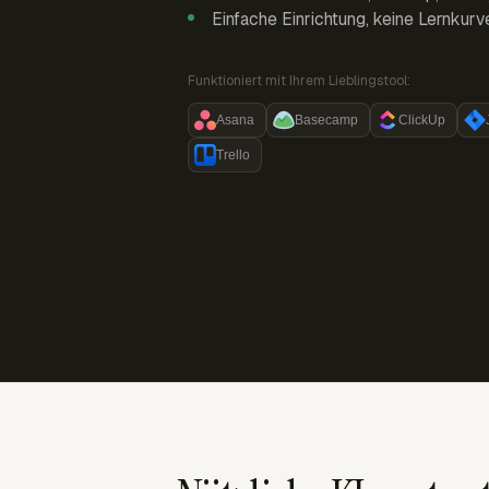
Einfache Einrichtung, keine Lernkurv
Funktioniert mit Ihrem Lieblingstool:
Asana
Basecamp
ClickUp
Trello