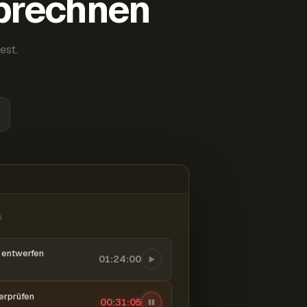
abrechnen
est.
6
entwerfen
01:24:00
berprüfen
00:31:06