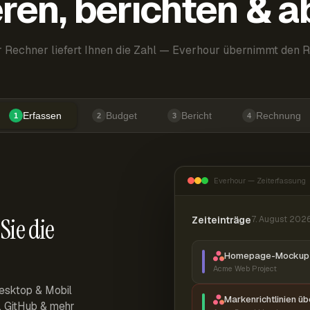
ren, berichten & 
 Rechner liefert Ihnen die Zahl — Everhour übernimmt den R
Erfassen
Budget
Bericht
Rechnung
1
2
3
4
Everhour — Zeiterfassung
Sie die
Zeiteinträge
7. August 202
Homepage-Mockup 
Acme Web Project
esktop & Mobil
Markenrichtlinien ü
r, GitHub & mehr