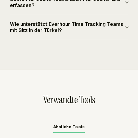
Stunde bei Arbeit über 7,5 Stunden fest. Ein Timesheet,
April 2026, dass die Verarbeitung biometrischer Daten
erfassen?
das Pausen verbirgt, macht die tägliche Arbeitszeit
zur Anwesenheitserfassung im Allgemeinen an der
schwerer prüfbar.
Verhältnismäßigkeit scheitert, wenn weniger
Payroll, Abrechnung und Arbeitskostenberichte für die
Wie unterstützt Everhour Time Tracking Teams
eingriffsintensive Optionen verfügbar sind. Arbeitgeber
Türkei sollten Beträge in türkischer Lira verwenden, die
mit Sitz in der Türkei?
sollten Alternativen wie PIN, Passwortkarte, RFID/NFC-
üblicherweise mit TL oder ₺ angezeigt werden.
Karte, Unterschrift, Anwesenheitslisten auf Papier oder
Zeiteinträge erfassen weiterhin Stunden, aber Berichte
Everhour Time Tracking erfasst Aufgaben- und
beaufsichtigte manuelle Eingabe für gewöhnliche
und Rechnungen benötigen lokalen Währungskontext,
Projektstunden über Live-Timer oder manuelle Einträge
Zeiterfassung nutzen.
wenn Sätze, Kosten, Budgets und abrechenbare Beträge
und führt diese Stunden dann in Timesheets, Berichte,
von Finanzen geprüft oder mit Kunden geteilt werden.
Budgets, Rechnungen und die Payroll-Prüfung. Teams
können innerhalb unterstützter Tools wie Asana, ClickUp,
Jira, Monday, Notion, Trello, GitHub, Linear und
Basecamp erfassen oder Everhour eigenständig
Verwandte Tools
verwenden.
Ähnliche Tools