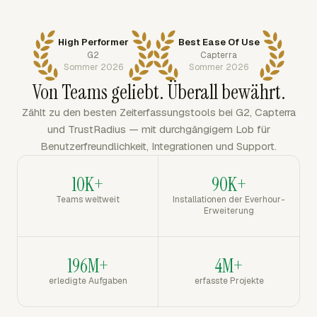
High Performer
Best Ease Of Use
G2
Capterra
Sommer 2026
Sommer 2026
Von Teams geliebt. Überall bewährt.
Zählt zu den besten Zeiterfassungstools bei G2, Capterra
und TrustRadius — mit durchgängigem Lob für
Benutzerfreundlichkeit, Integrationen und Support.
10K+
90K+
Teams weltweit
Installationen der Everhour-
Erweiterung
196M+
4M+
erledigte Aufgaben
erfasste Projekte