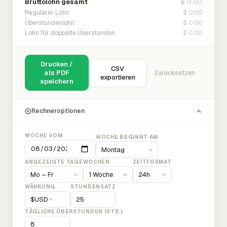
$ 0.00
Bruttolohn gesamt
$ 0.00
Regulärer Lohn
$ 0.00
Überstundenlohn
$ 0.00
Lohn für doppelte Überstunden
Drucken /
CSV
als PDF
Zurücksetzen
exportieren
speichern
Rechneroptionen
WOCHE VOM
WOCHE BEGINNT AM
ANGEZEIGTE TAGE
WOCHEN
ZEITFORMAT
WÄHRUNG
STUNDENSATZ
$
USD
TÄGLICHE ÜBERSTUNDEN (STD.)