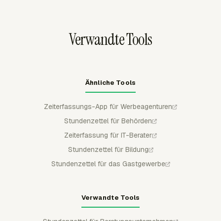
Budgetmetriken. Agenturen können diese Berichte
stellen.
nutzen, um Lieferaufwand mit Schätzungen zu
vergleichen und die Marge nach Kunde oder Kampagne
Verwandte Tools
zu prüfen.
Ähnliche Tools
Zeiterfassungs-App für Werbeagenturen
Stundenzettel für Behörden
Zeiterfassung für IT-Berater
Stundenzettel für Bildung
Stundenzettel für das Gastgewerbe
Verwandte Tools