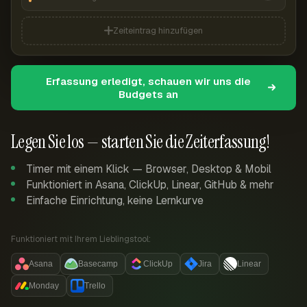
Zeiteintrag hinzufügen
Erfassung erledigt, schauen wir uns die
Budgets an
Legen Sie los — starten Sie die Zeiterfassung!
Timer mit einem Klick — Browser, Desktop & Mobil
Funktioniert in Asana, ClickUp, Linear, GitHub & mehr
Einfache Einrichtung, keine Lernkurve
Funktioniert mit Ihrem Lieblingstool:
Asana
Basecamp
ClickUp
Jira
Linear
Monday
Trello