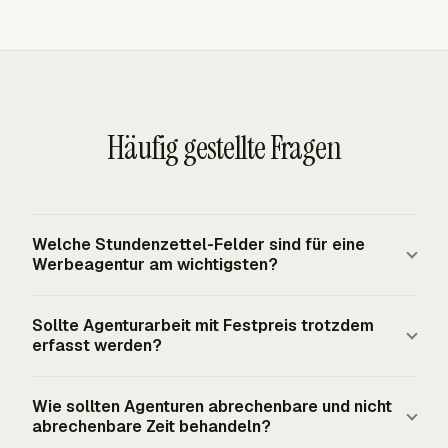
Häufig gestellte Fragen
Welche Stundenzettel-Felder sind für eine
Werbeagentur am wichtigsten?
Die Kernfelder sind Kunde, Kampagne oder Projekt,
Sollte Agenturarbeit mit Festpreis trotzdem
Aufgabe, Person, Rolle, Datum, Stunden, abrechenbarer
erfasst werden?
Status und Notizen. Agenturen profitieren außerdem von
Abteilungs- oder Servicekategorien wie Kreation,
Ja. Eine feste, outputbasierte Gebühr wird für definierte
Wie sollten Agenturen abrechenbare und nicht
Account Management, Produktion, Mediaplanung und
Deliverables ohne Rücksicht auf die Arbeitszeit der
abrechenbare Zeit behandeln?
Media Buying. Diese Struktur ermöglicht es Managern,
Agentur verhandelt, aber die Agentur benötigt weiterhin