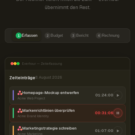
übernimmt den Rest.
Erfassen
Budget
Bericht
Rechnung
1
2
3
4
Everhour — Zeiterfassung
Zeiteinträge
8. August 2026
Homepage-Mockup entwerfen
01:24:00
Acme Web Project
Markenrichtlinien überprüfen
00:31:07
Acme Brand Identity
Marketingstrategie schreiben
01:07:00
Acme Marketing